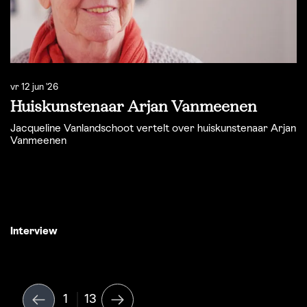
vr 12 jun '26
do
Huiskunstenaar Arjan Vanmeenen
T
Jacqueline Vanlandschoot vertelt over huiskunstenaar Arjan
T
Vanmeenen
V
Interview
I
1
13