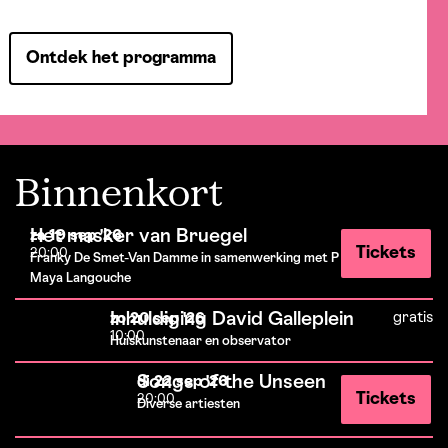
Ontdek het programma
Binnenkort
Het masker van Bruegel
za 19 sep '26
Tickets
20:00
Franky De Smet-Van Damme in samenwerking met Peter Laloo en
Maya Langouche
Inhuldiging David Galleplein
gratis
zo 20 sep '26
10:00
Huiskunstenaar en observator
Songs of the Unseen
di 22 sep '26
Tickets
20:00
Diverse artiesten