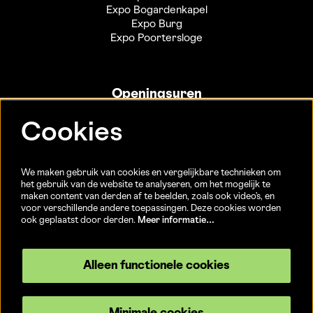
Expo Bogardenkapel
Expo Burg
Expo Poortersloge
Openingsuren
Info- en ticketbalie:
Cookies
Sint-Jakobsstraat 20
dinsdag tot vrijdag 13u-17u
(Jaarlijkse sluiting van 25/12 t.e.m. 02/01 en 01/07 t.e.m.
We maken gebruik van cookies en vergelijkbare technieken om
15/08)
het gebruik van de website te analyseren, om het mogelijk te
maken content van derden af te beelden, zoals ook video’s, en
voor verschillende andere toepassingen. Deze cookies worden
ook geplaatst door derden.
Meer informatie…
Volg ons
Alleen functionele cookies