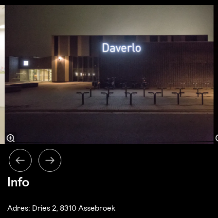
Overslaan
Info
Adres: Dries 2, 8310 Assebroek