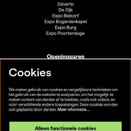
Daverlo
De Dijk
Expo Biekorf
Expo Bogardenkapel
Expo Burg
Expo Poortersloge
Openingsuren
Info- en ticketbalie:
Cookies
Sint-Jakobsstraat 20
dinsdag tot vrijdag 13u-17u
(Jaarlijkse sluiting van 25/12 t.e.m. 02/01 en 01/07 t.e.m.
We maken gebruik van cookies en vergelijkbare technieken om
15/08)
het gebruik van de website te analyseren, om het mogelijk te
maken content van derden af te beelden, zoals ook video’s, en
voor verschillende andere toepassingen. Deze cookies worden
ook geplaatst door derden.
Meer informatie…
Volg ons
Alleen functionele cookies