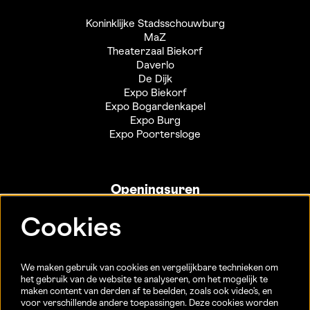
Koninklijke Stadsschouwburg
MaZ
Theaterzaal Biekorf
Daverlo
De Dijk
Expo Biekorf
Expo Bogardenkapel
Expo Burg
Expo Poortersloge
Openingsuren
Info- en ticketbalie:
Cookies
Sint-Jakobsstraat 20
dinsdag tot vrijdag 13u-17u
(Jaarlijkse sluiting van 25/12 t.e.m. 02/01 en 01/07 t.e.m.
We maken gebruik van cookies en vergelijkbare technieken om
15/08)
het gebruik van de website te analyseren, om het mogelijk te
maken content van derden af te beelden, zoals ook video’s, en
voor verschillende andere toepassingen. Deze cookies worden