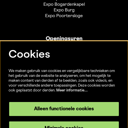
Expo Bogardenkapel
Expo Burg
Expo Poortersloge
Openingsuren
Info- en ticketbalie:
Cookies
Sint-Jakobsstraat 20
dinsdag tot vrijdag 13u-17u
(Jaarlijkse sluiting van 25/12 t.e.m. 02/01 en 01/07 t.e.m.
We maken gebruik van cookies en vergelijkbare technieken om
15/08)
het gebruik van de website te analyseren, om het mogelijk te
maken content van derden af te beelden, zoals ook video’s, en
voor verschillende andere toepassingen. Deze cookies worden
ook geplaatst door derden.
Meer informatie…
Volg ons
Alleen functionele cookies