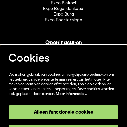
Expo Biekorf
Expo Bogardenkapel
Expo Burg
Expo Poortersloge
Openingsuren
Info- en ticketbalie:
Cookies
Sint-Jakobsstraat 20
dinsdag tot vrijdag 13u-17u
(Jaarlijkse sluiting van 25/12 t.e.m. 02/01 en 01/07 t.e.m.
We maken gebruik van cookies en vergelijkbare technieken om
15/08)
het gebruik van de website te analyseren, om het mogelijk te
maken content van derden af te beelden, zoals ook video’s, en
voor verschillende andere toepassingen. Deze cookies worden
ook geplaatst door derden.
Meer informatie…
Volg ons
Alleen functionele cookies