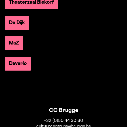
Theaterzaal Biekorf
De Dijk
MaZ
Daverlo
CC Brugge
+32 (0)50 44 30 60
cultuurcentrum@brugge.be