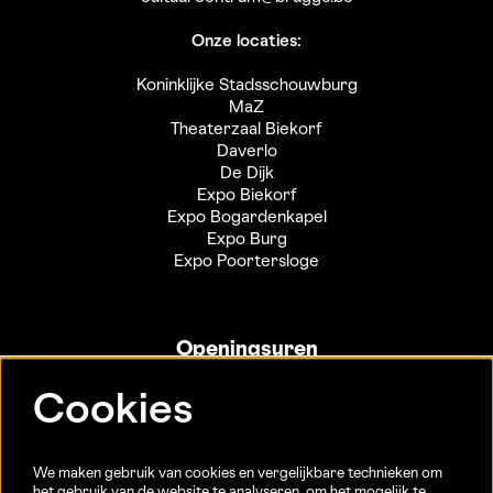
Onze locaties:
Koninklijke Stadsschouwburg
MaZ
Theaterzaal Biekorf
Daverlo
De Dijk
Expo Biekorf
Expo Bogardenkapel
Expo Burg
Expo Poortersloge
Openingsuren
Info- en ticketbalie:
Cookies
Sint-Jakobsstraat 20
dinsdag tot vrijdag 13u-17u
(Jaarlijkse sluiting van 25/12 t.e.m. 02/01 en 01/07 t.e.m.
We maken gebruik van cookies en vergelijkbare technieken om
15/08)
het gebruik van de website te analyseren, om het mogelijk te