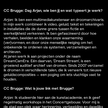
CC Brugge: Dag Arjan, wie ben jij en wat typeert je werk?
Arjan:
Ik ben een multimediakunstenaar en droomarchivaris.
In mijn werk combineer ik video, geluid, tekst en tekeningen
in installaties die de dunne grens tussen fictie en
werkelijkheid verkennen. Ik ben gefascineerd door hoe
verhalen, beelden en klanken onze waarneming
(ver)vormen, en door onze menselijke neiging om het
onbekende te ordenen via systemen, verzamelingen en
archieven.
Al jaren werk ik aan projecten onder de naam
DreamCamEra. Eén daarvan, ‘Dream Stream’, is een
groeiend auditief archief van dromen. Sinds 2007 verzamel
ik dromen in verschillende talen, die ik verwerk tot nieuwe
geluidscomposities — een poging om iets vluchtigs vast te
houden.
CC Brugge: Wat is jouw link met Brugge?
Arjan:
Ik studeerde hier aan de kunstacademie, en ik geef
regelmatig workshops in het Concertgebouw. Voor mij is
de stad een plek waar herinnering, verbeelding en dagelijks