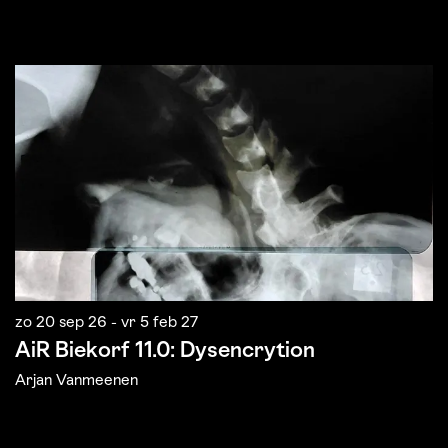
Overslaan
zo 20 sep 26
-
vr 5 feb 27
d
AiR Biekorf 11.0: Dysencrytion
C
Arjan Vanmeenen
A