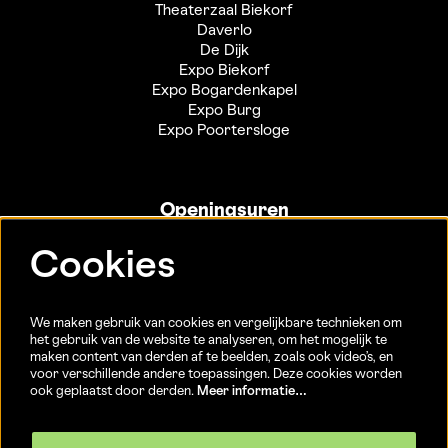
Theaterzaal Biekorf
Daverlo
De Dijk
Expo Biekorf
Expo Bogardenkapel
Expo Burg
Expo Poortersloge
Openingsuren
Info- en ticketbalie:
Cookies
Sint-Jakobsstraat 20
dinsdag tot vrijdag 13u-17u
(Jaarlijkse sluiting van 25/12 t.e.m. 02/01 en 01/07 t.e.m.
We maken gebruik van cookies en vergelijkbare technieken om
15/08)
het gebruik van de website te analyseren, om het mogelijk te
maken content van derden af te beelden, zoals ook video’s, en
voor verschillende andere toepassingen. Deze cookies worden
ook geplaatst door derden.
Meer informatie…
Volg ons