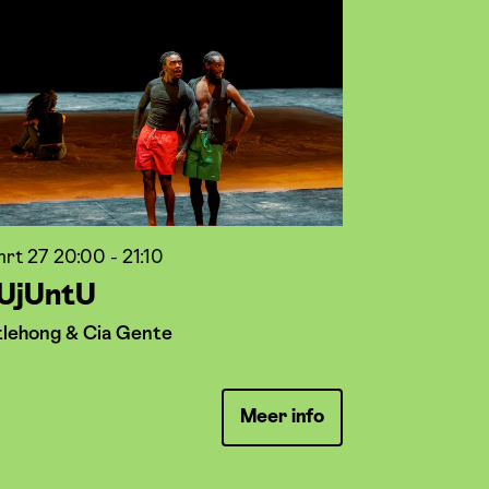
mrt 27
20:00 - 21:10
UjUntU
tlehong & Cia Gente
Meer info