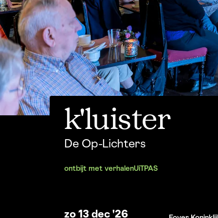
k'luister
De Op-Lichters
ontbijt met verhalen
UiTPAS
zo 13 dec '26
Foyer Koninkl