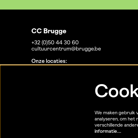
CC Brugge
+32 (0)50 44 30 60
cultuurcentrum@brugge.be
Onze locaties:
Koninklijke Stadsschouwburg
MaZ
Theaterzaal Biekorf
Cook
Daverlo
De Dijk
Expo Biekorf
Expo Bogardenkapel
We maken gebruik va
Expo Burg
analyseren, om het m
Expo Poortersloge
verschillende ande
informatie…