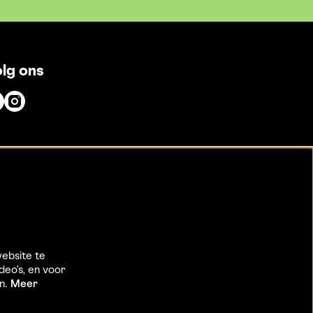
lg ons
ebsite te
deo’s, en voor
en.
Meer