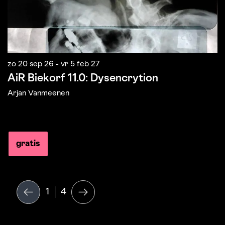
zo 20 sep 26
-
vr 5 feb 27
m
AiR Biekorf 11.0: Dysencrytion
W
Arjan Vanmeenen
gratis
1
4