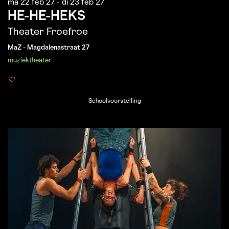
ma 22 feb 27
-
di 23 feb 27
HE-HE-HEKS
Theater Froefroe
MaZ - Magdalenastraat 27
muziektheater
Schoolvoorstelling