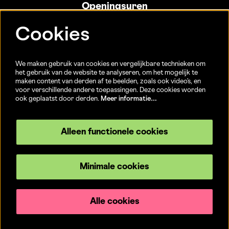
Openingsuren
Info- en ticketbalie:
Cookies
Sint-Jakobsstraat 20
dinsdag tot vrijdag 13u-17u
(Jaarlijkse sluiting van 25/12 t.e.m. 02/01 en 01/07 t.e.m.
We maken gebruik van cookies en vergelijkbare technieken om
15/08)
het gebruik van de website te analyseren, om het mogelijk te
maken content van derden af te beelden, zoals ook video’s, en
voor verschillende andere toepassingen. Deze cookies worden
ook geplaatst door derden.
Meer informatie…
Volg ons
Alleen functionele cookies
Minimale cookies
© CC Brugge
Privacyverklaring
Alle cookies
Powered by
CultureSuite