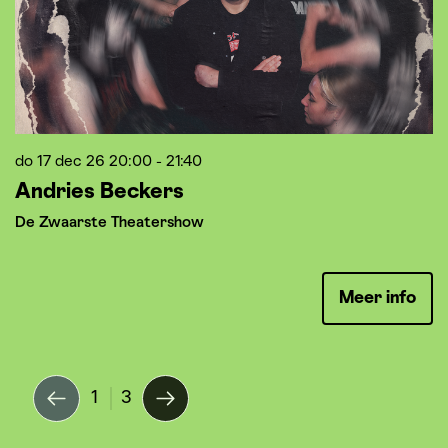
do 17 dec 26
20:00 - 21:40
v
Andries Beckers
F
De Zwaarste Theatershow
he
Meer info
1
3