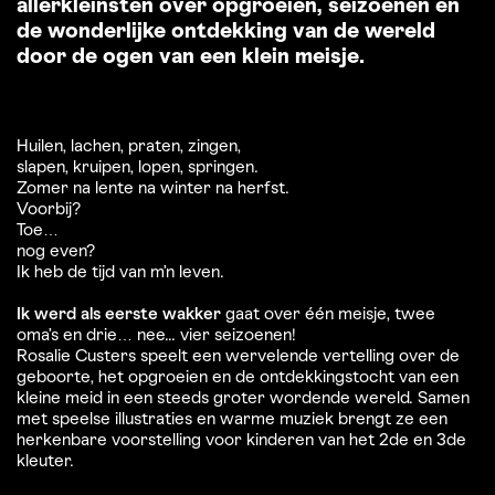
allerkleinsten over opgroeien, seizoenen en
de wonderlijke ontdekking van de wereld
door de ogen van een klein meisje.
Huilen, lachen, praten, zingen,
slapen, kruipen, lopen, springen.
Zomer na lente na winter na herfst.
Voorbij?
Toe…
nog even?
Ik heb de tijd van m’n leven.
Inzoomen
Inzoomen
Ik werd als eerste wakker
gaat over één meisje, twee
oma’s en drie… nee... vier seizoenen!
Rosalie Custers speelt een wervelende vertelling over de
geboorte, het opgroeien en de ontdekkingstocht van een
kleine meid in een steeds groter wordende wereld. Samen
met speelse illustraties en warme muziek brengt ze een
herkenbare voorstelling voor kinderen van het 2de en 3de
kleuter.