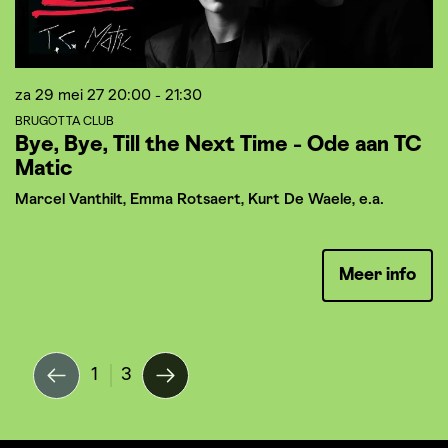
za 29 mei 27
20:00 - 21:30
z
BRUGOTTA CLUB
S
Bye, Bye, Till the Next Time - Ode aan TC
S
Matic
Marcel Vanthilt, Emma Rotsaert, Kurt De Waele, e.a.
Meer info
1
3