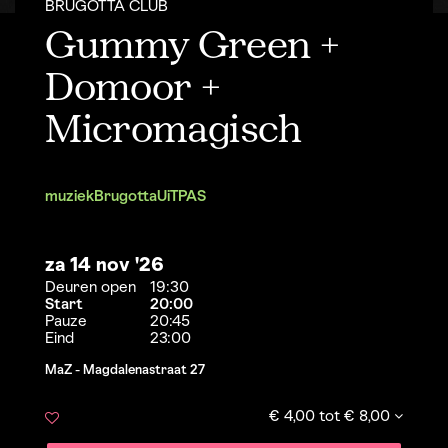
BRUGOTTA CLUB
Gummy Green +
Domoor +
Micromagisch
muziek
Brugotta
UiTPAS
za 14 nov '26
Deuren open
19:30
Start
20:00
Pauze
20:45
Eind
23:00
MaZ - Magdalenastraat 27
€ 4,00 tot € 8,00