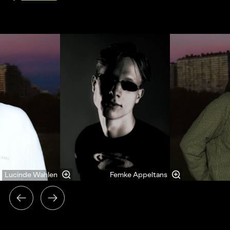
Overslaan
Lucinde Wahlen
Femke Appeltans