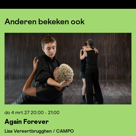
Anderen bekeken ook
Overslaan
do 4 mrt 27
20:00 - 21:00
vr
Again Forever
H
Lisa Vereertbrugghen / CAMPO
V