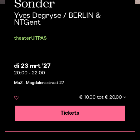
Sonder
Yves Degryse / BERLIN &
NTGent
theater
UiTPAS
di 23 mrt '27
20:00
-
22:00
MaZ - Magdalenastraat 27
€ 10,00 tot € 20,00
Tickets