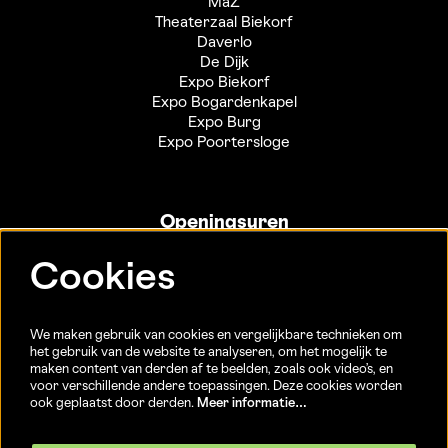
MaZ
Theaterzaal Biekorf
Daverlo
De Dijk
Expo Biekorf
Expo Bogardenkapel
Expo Burg
Expo Poortersloge
Openingsuren
Info- en ticketbalie:
Cookies
Sint-Jakobsstraat 20
dinsdag tot vrijdag 13u-17u
(Jaarlijkse sluiting van 25/12 t.e.m. 02/01 en 01/07 t.e.m.
We maken gebruik van cookies en vergelijkbare technieken om
15/08)
het gebruik van de website te analyseren, om het mogelijk te
maken content van derden af te beelden, zoals ook video’s, en
voor verschillende andere toepassingen. Deze cookies worden
ook geplaatst door derden.
Meer informatie…
Volg ons