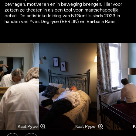
bevragen, motiveren en in beweging brengen. Hiervoor
zetten ze theater in als een tool voor maatschappelijk
debat. De artistieke leiding van NTGent is sinds 2023 in
handen van Yves Degryse (BERLIN) en Barbara Raes.
Overslaan
Kaat Pype
Kaat Pype
K