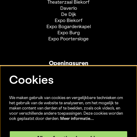
Theaterzaal Biekorf
Daverlo
De Dijk
Expo Biekorf
Expo Bogardenkapel
Expo Burg
Expo Poortersloge
Openingsuren
Info- en ticketbalie:
Cookies
Sint-Jakobsstraat 20
dinsdag tot vrijdag 13u-17u
(Jaarlijkse sluiting van 25/12 t.e.m. 02/01 en 01/07 t.e.m.
We maken gebruik van cookies en vergelijkbare technieken om
15/08)
het gebruik van de website te analyseren, om het mogelijk te
maken content van derden af te beelden, zoals ook video’s, en
voor verschillende andere toepassingen. Deze cookies worden
ook geplaatst door derden.
Meer informatie…
Volg ons