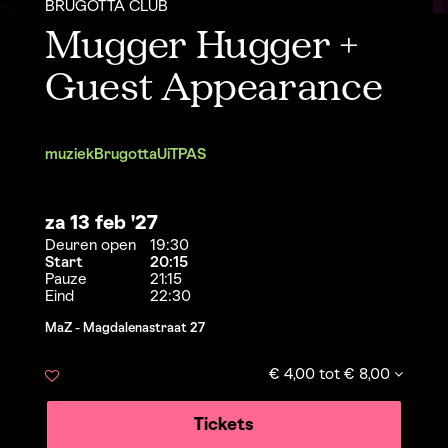
BRUGOTTA CLUB
Mugger Hugger +
Guest Appearance
muziek
Brugotta
UiTPAS
za 13 feb '27
Deuren open
19:30
Start
20:15
Pauze
21:15
Eind
22:30
MaZ - Magdalenastraat 27
€ 4,00 tot € 8,00
Tickets