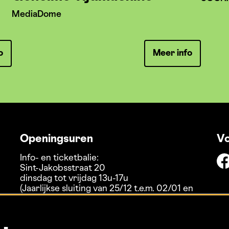
MediaDome
o
Meer info
Openingsuren
Vo
Info- en ticketbalie:
Sint-Jakobsstraat 20
dinsdag tot vrijdag 13u-17u
(Jaarlijkse sluiting van 25/12 t.e.m. 02/01 en
01/07 t.e.m. 15/08)