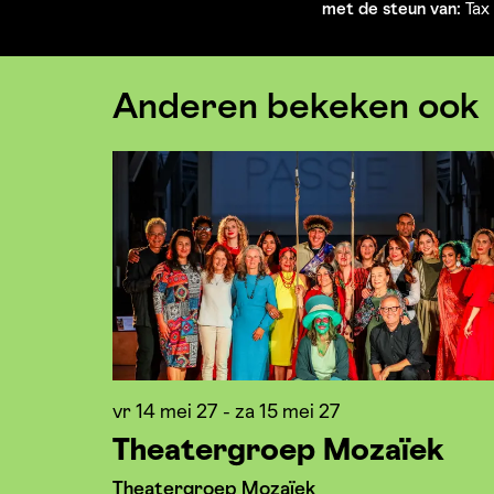
met de steun van:
Tax 
Anderen bekeken ook
Overslaan
vr 14 mei 27
-
za 15 mei 27
Theatergroep Mozaïek
Theatergroep Mozaïek