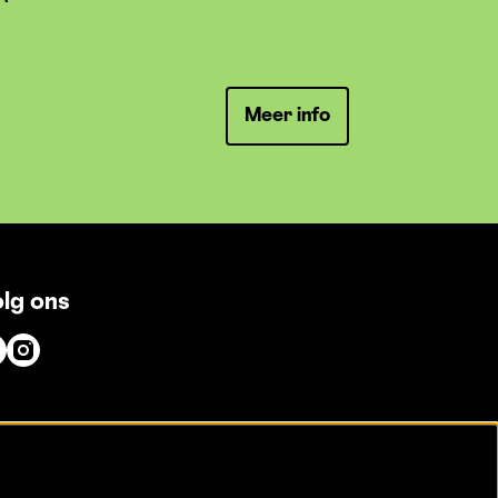
Meer info
lg ons