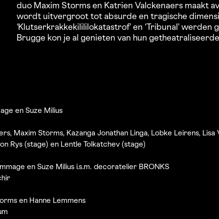
duo Maxim Storms en Katrien Valckenaers maakt avon
wordt uitvergroot tot absurde en tragische dimensi
‘Klutserkrakkekilililokatastrof’ en ‘Tribunal’ werden
Brugge kon je al genieten van hun getheatraliseerde 
age en Suze Milius
ers, Maxim Storms, Kazanga Jonathan Linga, Lobke Leirens, Lisa
on Rys (stage) en Lentle Tolkatchev (stage)
mmage en Suze Milius i.s.m. decoratelier BRONKS
chir
orms en Hanne Lemmens
um