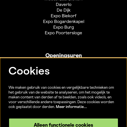
Daverlo
De Dijk
Expo Biekorf
Expo Bogardenkapel
Expo Burg
Expo Poortersloge
Openingsuren
Info- en ticketbalie:
Cookies
Sint-Jakobsstraat 20
dinsdag tot vrijdag 13u-17u
(Jaarlijkse sluiting van 25/12 t.e.m. 02/01 en 01/07 t.e.m.
We maken gebruik van cookies en vergelijkbare technieken om
15/08)
het gebruik van de website te analyseren, om het mogelijk te
maken content van derden af te beelden, zoals ook video’s, en
voor verschillende andere toepassingen. Deze cookies worden
ook geplaatst door derden.
Meer informatie…
Volg ons
Alleen functionele cookies