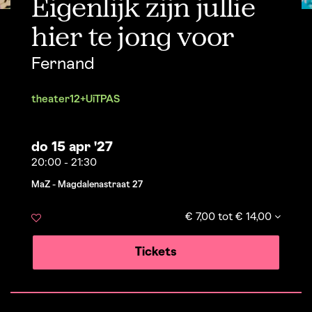
Eigenlijk zijn jullie
hier te jong voor
Fernand
theater
12+
UiTPAS
do 15 apr '27
20:00
-
21:30
MaZ - Magdalenastraat 27
€ 7,00 tot € 14,00
Tickets