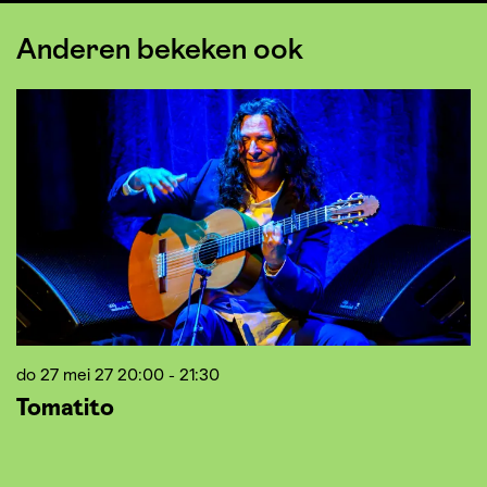
Anderen bekeken ook
Overslaan
do 27 mei 27
20:00 - 21:30
z
Tomatito
B
G