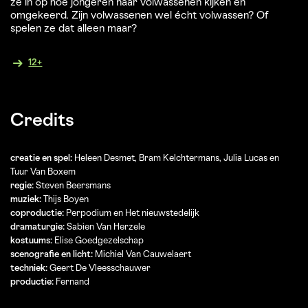
ze in op hoe jongeren naar volwassenen kijken en
omgekeerd. Zijn volwassenen wel écht volwassen? Of
spelen ze dat alleen maar?
12+
Credits
creatie en spel:
Heleen Desmet, Bram Kelchtermans, Julia Lucas en
Tuur Van Boxem
regie:
Steven Beersmans
muziek:
Thijs Boyen
coproductie:
Perpodium en Het nieuwstedelijk
dramaturgie:
Sabien Van Herzele
kostuums:
Elise Goedgezelschap
scenografie en licht:
Michiel Van Cauwelaert
techniek:
Geert De Vleesschauwer
productie:
Fernand