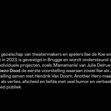
 gezelschap van theatermakers en spelers Ilse de Koe en 
ht in 2023, is gevestigd in Brugge en wordt ondersteund
ndividuele projecten, zoals ‘Mamamanie’ van Julie Delru
oezo Dood
de eerste voorstelling waaraan zowel Ilse als
elling samen met Hendrik Van Doorn. Another Hero maak
s als verlies, afscheid en liefde met veel humor en verb
ed publiek.