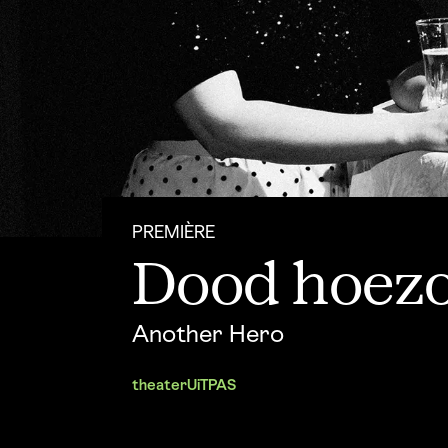
PREMIÈRE
Dood hoez
Another Hero
theater
UiTPAS