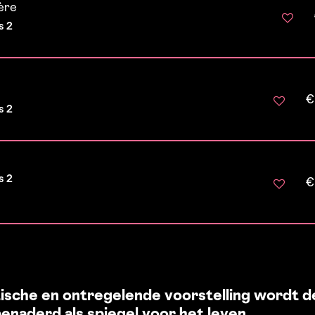
ère
s 2
€
s 2
s 2
€
tische en ontregelende voorstelling wordt 
enaderd als spiegel voor het leven.