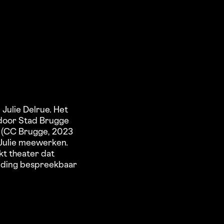
Julie Delrue. Het
 door Stad Brugge
e (CC Brugge, 2023
 Julie meewerken.
t theater dat
eelding bespreekbaar