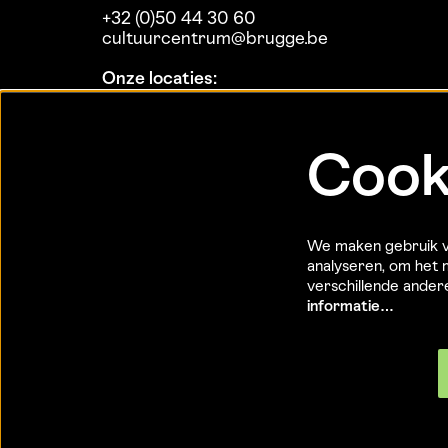
+32 (0)50 44 30 60
cultuurcentrum@brugge.be
Onze locaties:
Koninklijke Stadsschouwburg
MaZ
Theaterzaal Biekorf
Cook
Daverlo
De Dijk
Expo Biekorf
Expo Bogardenkapel
We maken gebruik va
Expo Burg
analyseren, om het m
Expo Poortersloge
verschillende ande
informatie…
© CC Brugge