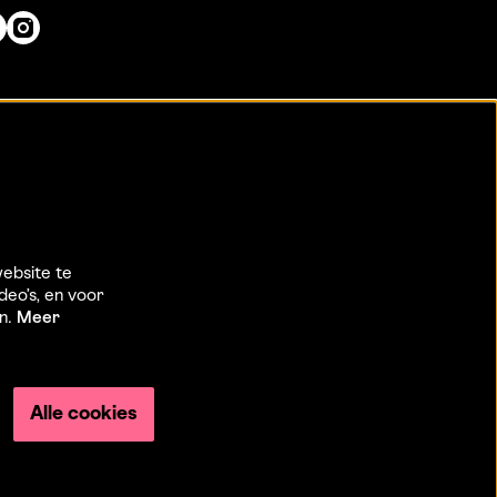
ebsite te
deo’s, en voor
en.
Meer
Alle cookies
Powered by
CultureSuite