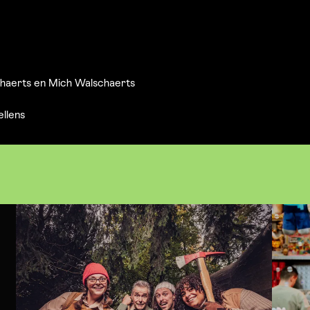
haerts en Mich Walschaerts
llens