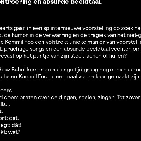
ontroering en absurde beeldtaal.
aerts gaan in een splinternieuwe voorstelling op zoek n
d, de humor in de verwarring en de tragiek van het niet
de Kommil Foo een volstrekt unieke manier van voorstell
eit, prachtige songs en een absurde beeldtaal vechten o
vast op het puntje van zijn stoel: lachen of huilen?
show
Babel
komen ze na lange tijd graag nog eens naar 
che en Kommil Foo nu eenmaal voor elkaar gemaakt zijn.
oers.
jd doen: praten over de dingen, spelen, zingen. Tot zover
ails…
t.
rt: dat.
egt: dát!
kt: wat?