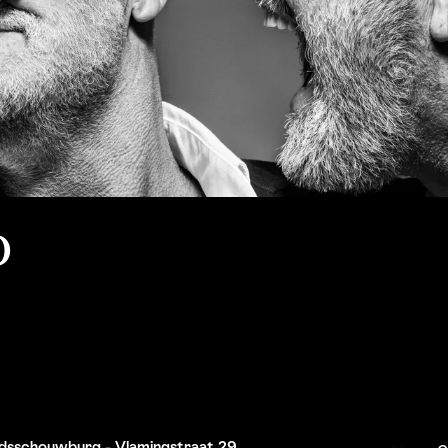
o
tadsschouwburg - Vlamingstraat 29