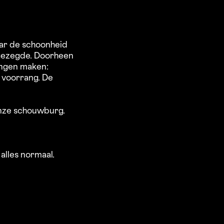
aar de schoonheid
-gezegde. Doorheen
ingen maken:
m voorrang. De
onze schouwburg.
 alles normaal.