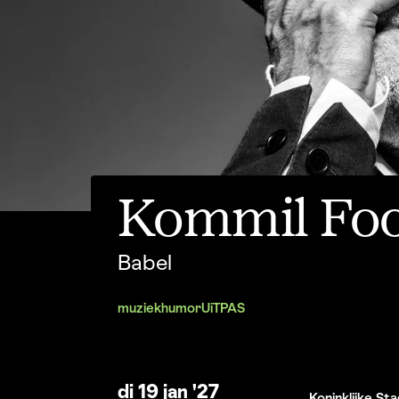
Kommil Fo
Babel
muziek
humor
UiTPAS
di 19 jan '27
Koninklijke S