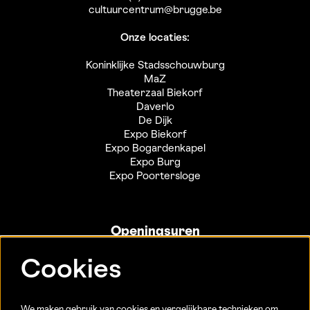
cultuurcentrum@brugge.be
Onze locaties:
Koninklijke Stadsschouwburg
MaZ
Theaterzaal Biekorf
Daverlo
De Dijk
Expo Biekorf
Expo Bogardenkapel
Expo Burg
Expo Poortersloge
Openingsuren
Info- en ticketbalie:
Cookies
Sint-Jakobsstraat 20
dinsdag tot vrijdag 13u-17u
(Jaarlijkse sluiting van 25/12 t.e.m. 02/01 en 01/07 t.e.m.
We maken gebruik van cookies en vergelijkbare technieken om