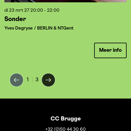
di 23 mrt 27
20:00 - 22:00
w
Sonder
B
K
Yves Degryse / BERLIN & NTGent
Meer info
1
3
CC Brugge
+32 (0)50 44 30 60