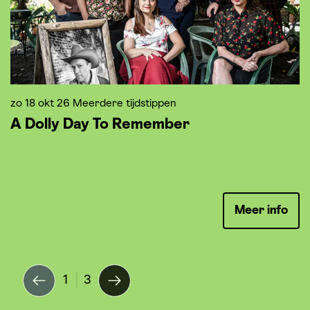
z
zo 18 okt 26
Meerdere tijdstippen
W
A Dolly Day To Remember
A
M
Meer info
1
3