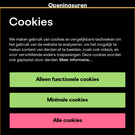
Openingsuren
Info- en ticketbalie:
Cookies
Sint-Jakobsstraat 20
dinsdag tot vrijdag 13u-17u
(Jaarlijkse sluiting van 25/12 t.e.m. 02/01 en 01/07 t.e.m.
We maken gebruik van cookies en vergelijkbare technieken om
15/08)
het gebruik van de website te analyseren, om het mogelijk te
maken content van derden af te beelden, zoals ook video’s, en
voor verschillende andere toepassingen. Deze cookies worden
ook geplaatst door derden.
Meer informatie…
Volg ons
Alleen functionele cookies
Minimale cookies
© CC Brugge
Privacyverklaring
Alle cookies
Powered by
CultureSuite