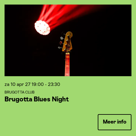
Overslaan
za 10 apr 27
19:00 - 23:30
za
BRUGOTTA CLUB
B
Brugotta Blues Night
B
Meer info