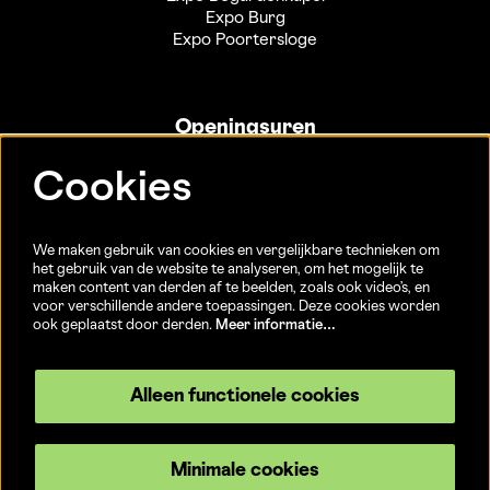
Expo Burg
Expo Poortersloge
Openingsuren
Info- en ticketbalie:
Cookies
Sint-Jakobsstraat 20
dinsdag tot vrijdag 13u-17u
(Jaarlijkse sluiting van 25/12 t.e.m. 02/01 en 01/07 t.e.m.
We maken gebruik van cookies en vergelijkbare technieken om
15/08)
het gebruik van de website te analyseren, om het mogelijk te
maken content van derden af te beelden, zoals ook video’s, en
voor verschillende andere toepassingen. Deze cookies worden
ook geplaatst door derden.
Meer informatie…
Volg ons
Alleen functionele cookies
Minimale cookies