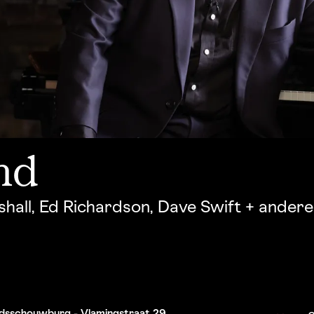
nd
shall, Ed Richardson, Dave Swift + ander
tadsschouwburg - Vlamingstraat 29