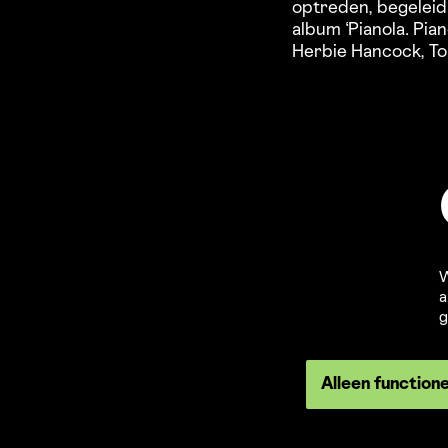
optreden, begeleid 
album ‘Pianola. Pia
Herbie Hancock, To
W
a
g
Alleen function