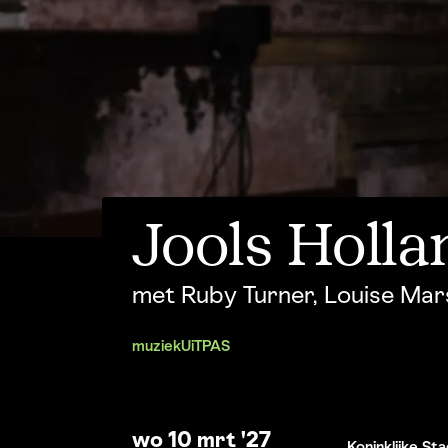
Jools Holla
met Ruby Turner, Louise Mar
muziek
UiTPAS
wo 10 mrt '27
Koninklijke S