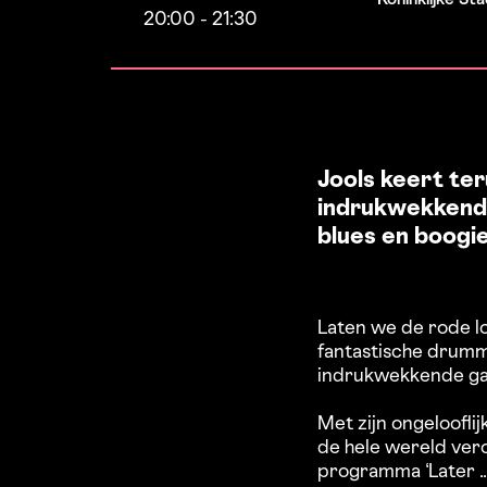
20:00
-
21:30
Jools keert ter
indrukwekkende
blues en boogi
Laten we de rode lo
fantastische drumme
indrukwekkende gas
Met zijn ongelooflij
de hele wereld vero
programma ‘Later ..