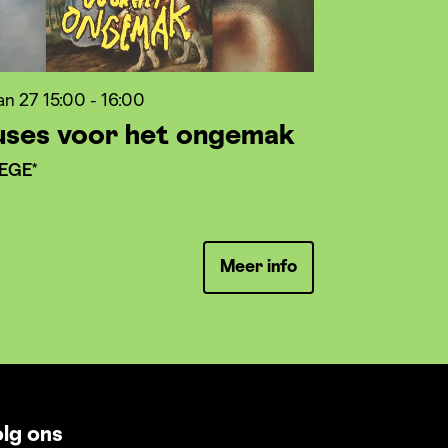
jan 27
15:00 - 16:00
uses voor het ongemak
EGE*
Meer info
lg ons