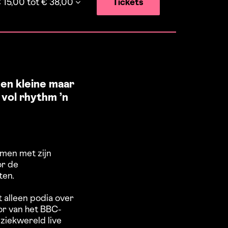
 15,00 tot € 38,00
Tickets
een kleine maar
vol rhythm ’n
amen met zijn
or de
ten.
t alleen podia over
tor van het BBC-
uziekwereld live