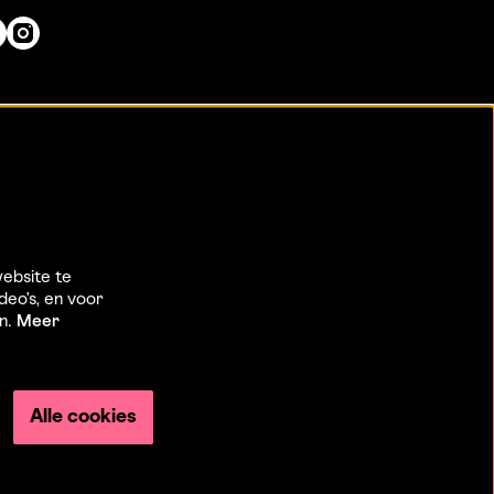
ebsite te
deo’s, en voor
en.
Meer
Alle cookies
Powered by
CultureSuite