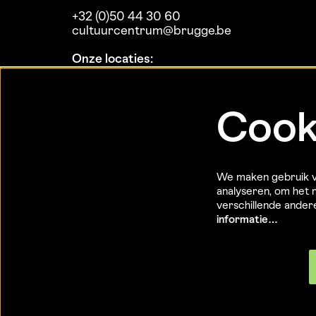
+32 (0)50 44 30 60
cultuurcentrum@brugge.be
Onze locaties:
Koninklijke Stadsschouwburg
MaZ
Theaterzaal Biekorf
Cook
Daverlo
De Dijk
Expo Biekorf
Expo Bogardenkapel
We maken gebruik va
Expo Burg
analyseren, om het m
Expo Poortersloge
verschillende ande
informatie…
© CC Brugge