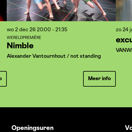
wo 2 dec 26
20:00 - 21:35
zo 24 
WERELDPREMIÈRE
exc
Nimble
VANW
Alexander Vantournhout / not standing
o
Meer info
Openingsuren
Vo