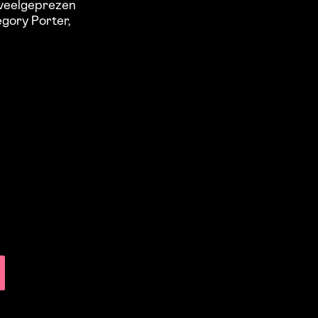
n veelgeprezen
egory Porter,