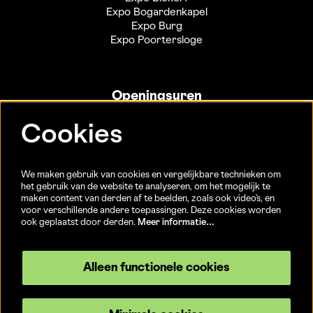
Expo Bogardenkapel
Expo Burg
Expo Poortersloge
Openingsuren
Info- en ticketbalie:
Cookies
Sint-Jakobsstraat 20
dinsdag tot vrijdag 13u-17u
(Jaarlijkse sluiting van 25/12 t.e.m. 02/01 en 01/07 t.e.m.
We maken gebruik van cookies en vergelijkbare technieken om
15/08)
het gebruik van de website te analyseren, om het mogelijk te
maken content van derden af te beelden, zoals ook video’s, en
voor verschillende andere toepassingen. Deze cookies worden
ook geplaatst door derden.
Meer informatie…
Volg ons
Alleen functionele cookies