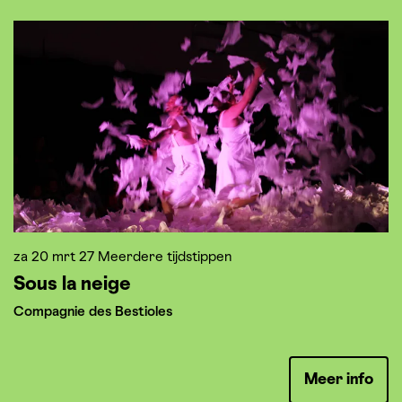
Overslaan
za 20 mrt 27
Meerdere tijdstippen
z
Sous la neige
R
Compagnie des Bestioles
Le
Meer info