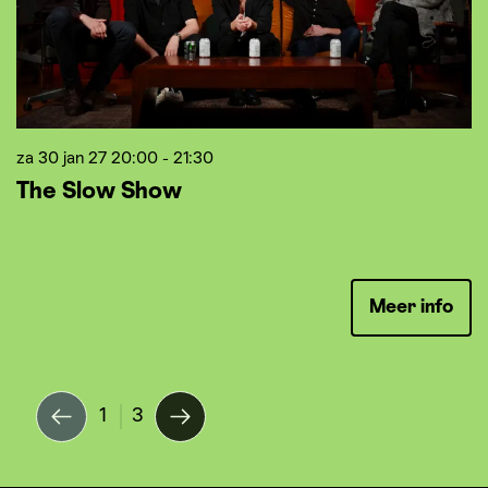
za 30 jan 27
20:00 - 21:30
w
The Slow Show
B
K
Meer info
1
3