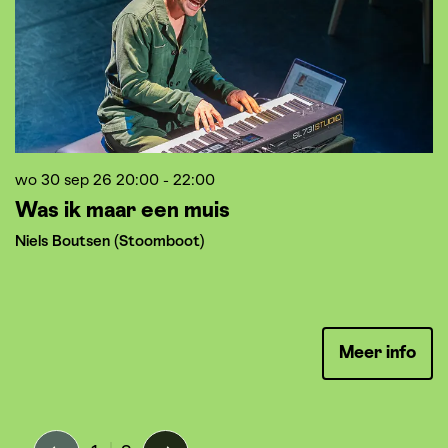
wo 30 sep 26
20:00 - 22:00
w
Was ik maar een muis
N
O
Niels Boutsen (Stoomboot)
We
70
Meer info