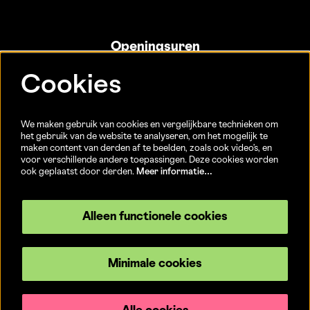
Openingsuren
Info- en ticketbalie:
Cookies
Sint-Jakobsstraat 20
dinsdag tot vrijdag 13u-17u
(Jaarlijkse sluiting van 25/12 t.e.m. 02/01 en 01/07 t.e.m.
We maken gebruik van cookies en vergelijkbare technieken om
15/08)
het gebruik van de website te analyseren, om het mogelijk te
maken content van derden af te beelden, zoals ook video’s, en
voor verschillende andere toepassingen. Deze cookies worden
ook geplaatst door derden.
Meer informatie…
Volg ons
Alleen functionele cookies
Minimale cookies
© CC Brugge
Privacyverklaring