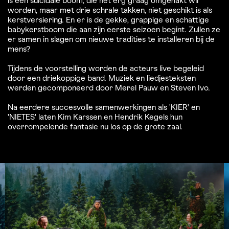
is een suïcidale boom, die net erg graag omgehakt wil
worden, maar met drie schrale takken, niet geschikt is als
kerstversiering. En er is de gekke, grappige en schattige
babykerstboom die aan zijn eerste seizoen begint. Zullen ze
er samen in slagen om nieuwe tradities te installeren bij de
mens?
Tijdens de voorstelling worden de acteurs live begeleid
door een driekoppige band. Muziek en liedjesteksten
werden gecomponeerd door Merel Pauw en Steven Ivo.
Na eerdere succesvolle samenwerkingen als 'KIER' en
'NIETES' laten Kim Karssen en Hendrik Kegels hun
overrompelende fantasie nu los op de grote zaal.
Overslaan