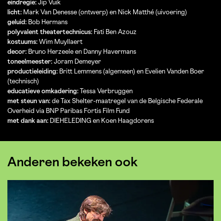
eindregie:
Jip Vuik
licht:
Mark Van Denesse (ontwerp) en Nick Matthé (uivoering)
geluid:
Bob Hermans
polyvalent theatertechnicus:
Fati Ben Azouz
kostuums:
Wim Muyllaert
decor:
Bruno Herzeele en Danny Havermans
toneelmeester:
Joram Demeyer
productieleiding:
Britt Lemmens (algemeen) en Evelien Vanden Boer
(technisch)
educatieve omkadering:
Tessa Verbruggen
met steun van:
de Tax Shelter-maatregel van de Belgische Federale
Overheid via BNP Paribas Fortis Film Fund
met dank aan:
DIEHELEDING en Koen Haagdorens
Anderen bekeken ook
Overslaan