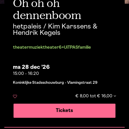
Oh oh oh
dennenboom
hetpaleis / Kim Karssens &
Hendrik Kegels
theater
muziektheater
6+
UiTPAS
familie
ma 28 dec '26
15:00
-
16:20
Koninklijke Stadsschouwburg - Vlamingstraat 29
€ 8,00 tot € 16,00
Tickets