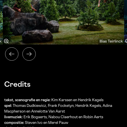
k
Illias Teirlinck
Credits
tekst, scenografie en regie:
Kim Karssen en Hendrik Kegels
spel:
Thomas Dudkiewicz, Frank Focketyn, Hendrik Kegels, Adina
Macpherson en Annelotte Van Aarst
livemuziek:
Erik Bogaerts, Nabou Claerhout en Robin Aerts
compositie:
Steven Ivo en Merel Pauw