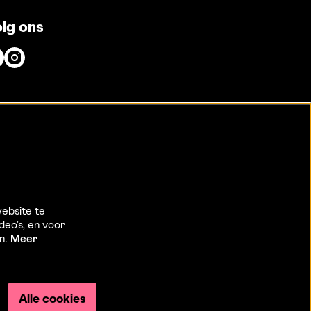
lg ons
ebsite te
deo’s, en voor
en.
Meer
Alle cookies