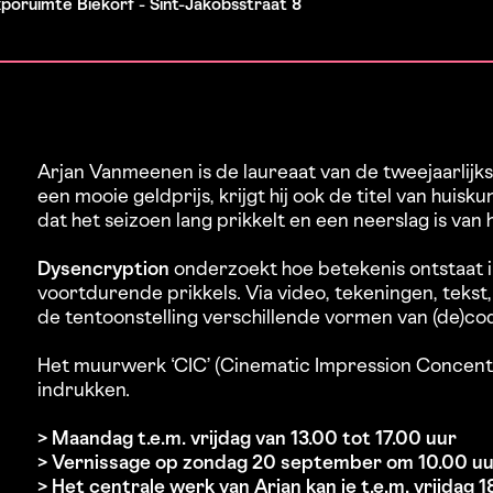
poruimte Biekorf - Sint-Jakobsstraat 8
Arjan Vanmeenen is de laureaat van de tweejaarlijk
een mooie geldprijs, krijgt hij ook de titel van hui
dat het seizoen lang prikkelt en een neerslag is van
Dysencryption
onderzoekt hoe betekenis ontstaat i
voortdurende prikkels. Via video, tekeningen, tekst, 
de tentoonstelling verschillende vormen van (de)co
Het muurwerk ‘CIC’ (Cinematic Impression Concentr
indrukken.
> Maandag t.e.m. vrijdag van 13.00 tot 17.00 uur
> Vernissage op zondag 20 september om 10.00 u
> Het centrale werk van Arjan kan je t.e.m. vrijdag 