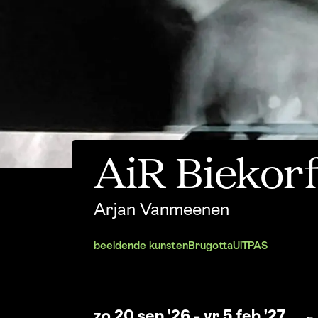
AiR Biekorf
Arjan Vanmeenen
beeldende kunsten
Brugotta
UiTPAS
zo 20 sep '26
-
vr 5 feb '27