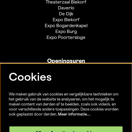
Theaterzaal Biekorf
Daverlo
De Dijk
Expo Biekorf
Expo Bogardenkapel
Expo Burg
Expo Poortersloge
Openingsuren
Info- en ticketbalie:
Cookies
Sint-Jakobsstraat 20
dinsdag tot vrijdag 13u-17u
(Jaarlijkse sluiting van 25/12 t.e.m. 02/01 en 01/07 t.e.m.
We maken gebruik van cookies en vergelijkbare technieken om
15/08)
het gebruik van de website te analyseren, om het mogelijk te
maken content van derden af te beelden, zoals ook video’s, en
voor verschillende andere toepassingen. Deze cookies worden
ook geplaatst door derden.
Meer informatie…
Volg ons