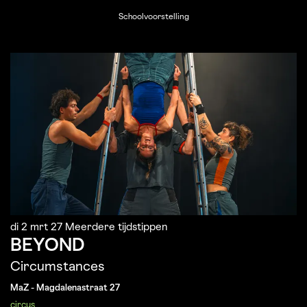
Schoolvoorstelling
di 2 mrt 27
Meerdere tijdstippen
BEYOND
Circumstances
MaZ - Magdalenastraat 27
circus