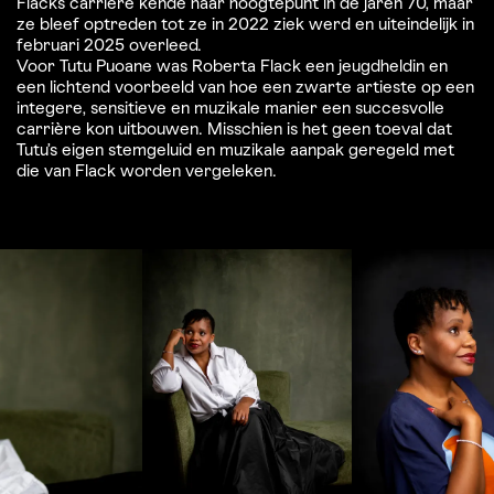
Flacks carrière kende haar hoogtepunt in de jaren 70, maar
ze bleef optreden tot ze in 2022 ziek werd en uiteindelijk in
februari 2025 overleed.
Voor Tutu Puoane was Roberta Flack een jeugdheldin en
een lichtend voorbeeld van hoe een zwarte artieste op een
integere, sensitieve en muzikale manier een succesvolle
carrière kon uitbouwen. Misschien is het geen toeval dat
Tutu’s eigen stemgeluid en muzikale aanpak geregeld met
die van Flack worden vergeleken.
Overslaan