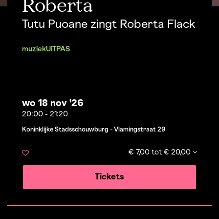
Roberta
Tutu Puoane zingt Roberta Flack
muziek
UiTPAS
wo 18 nov '26
20:00
-
21:20
Koninklijke Stadsschouwburg - Vlamingstraat 29
€ 7,00 tot € 20,00
Tickets
n