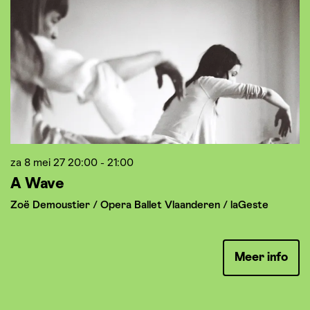
za 8 mei 27
20:00 - 21:00
z
A Wave
B
H
Zoë Demoustier / Opera Ballet Vlaanderen / laGeste
Meer info