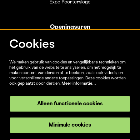
Expo Poortersloge
Openingsuren
Info- en ticketbalie:
Cookies
Sint-Jakobsstraat 20
dinsdag tot vrijdag 13u-17u
(Jaarlijkse sluiting van 25/12 t.e.m. 02/01 en 01/07 t.e.m.
We maken gebruik van cookies en vergelijkbare technieken om
15/08)
het gebruik van de website te analyseren, om het mogelijk te
maken content van derden af te beelden, zoals ook video’s, en
voor verschillende andere toepassingen. Deze cookies worden
ook geplaatst door derden.
Meer informatie…
Volg ons
Alleen functionele cookies
Minimale cookies
© CC Brugge