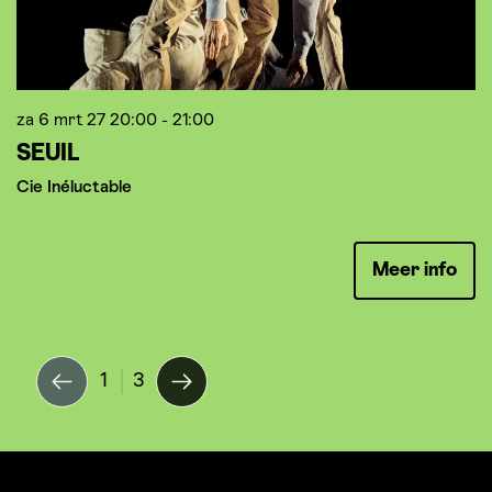
za 6 mrt 27
20:00 - 21:00
z
SEUIL
Cie Inéluctable
K
Meer info
1
3