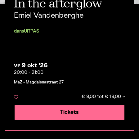
In the afterglow
Emiel Vandenberghe
dans
UiTPAS
vr 9 okt '26
20:00
-
21:00
MaZ - Magdalenastraat 27
€ 9,00 tot € 18,00
Tickets