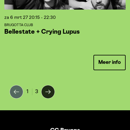
za 6 mrt 27
20:15 - 22:30
z
BRUGOTTA CLUB
B
Bellestate + Crying Lupus
A
Meer info
1
3