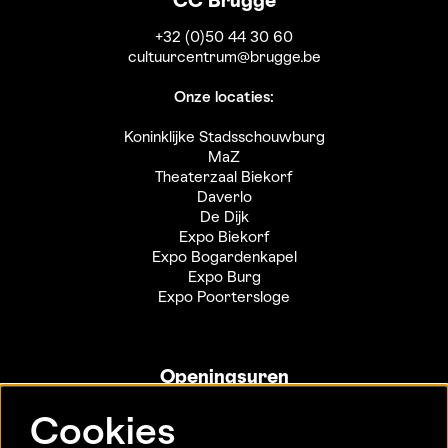
CC Brugge
+32 (0)50 44 30 60
cultuurcentrum@brugge.be
Onze locaties:
Koninklijke Stadsschouwburg
MaZ
Theaterzaal Biekorf
Daverlo
De Dijk
Expo Biekorf
Expo Bogardenkapel
Expo Burg
Expo Poortersloge
Openingsuren
Info- en ticketbalie:
Cookies
Sint-Jakobsstraat 20