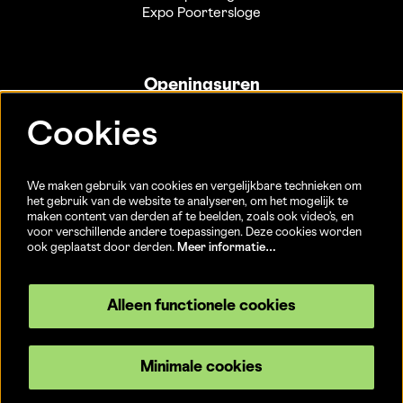
Expo Poortersloge
Openingsuren
Info- en ticketbalie:
Cookies
Sint-Jakobsstraat 20
dinsdag tot vrijdag 13u-17u
(Jaarlijkse sluiting van 25/12 t.e.m. 02/01 en 01/07 t.e.m.
We maken gebruik van cookies en vergelijkbare technieken om
15/08)
het gebruik van de website te analyseren, om het mogelijk te
maken content van derden af te beelden, zoals ook video’s, en
voor verschillende andere toepassingen. Deze cookies worden
ook geplaatst door derden.
Meer informatie…
Volg ons
Alleen functionele cookies
Minimale cookies