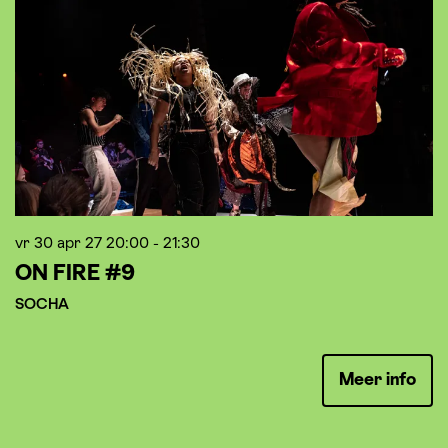
vr 30 apr 27
20:00 - 21:30
za
ON FIRE #9
B
M
SOCHA
Meer info