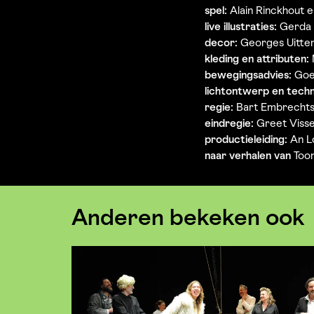
spel:
Alain Rinckhout 
live illustraties:
Gerda
decor:
Georges Uitte
kleding en attributen:
bewegingsadvies:
Goel
lichtontwerp en techn
regie:
Bart Embrecht
eindregie:
Greet Viss
productieleiding:
An L
naar verhalen van
Toon
Anderen bekeken ook
Overslaan