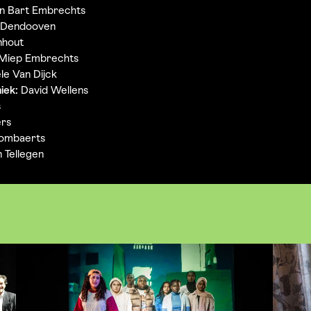
en Bart Embrechts
 Dendooven
nhout
Miep Embrechts
e Van Dijck
iek:
David Wellens
s
ers
ombaerts
 Tellegen