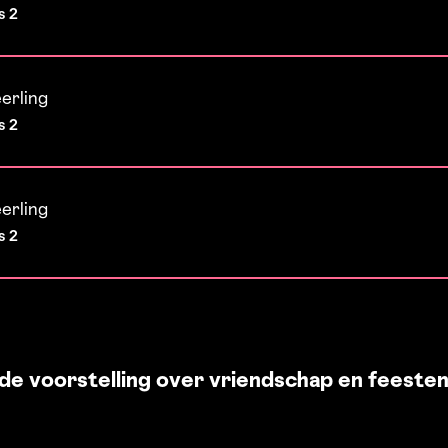
s 2
eerling
s 2
eerling
s 2
de voorstelling over vriendschap en feesten