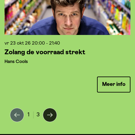
vr 23 okt 26
20:00 - 21:40
vr
Zolang de voorraad strekt
R
Hans Cools
P
Meer info
1
3