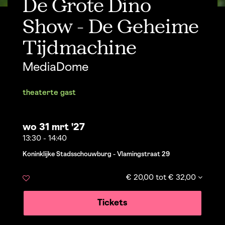
De Grote Dino
Show - De Geheime
Tijdmachine
MediaDome
theater
te gast
wo 31 mrt '27
13:30
-
14:40
Koninklijke Stadsschouwburg - Vlamingstraat 29
€ 20,00 tot € 32,00
Tickets