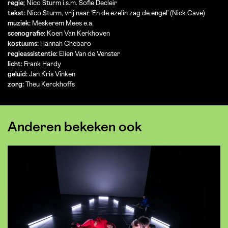
regie;
Nico Sturm i.s.m. Sofie Decleir
tekst:
Nico Sturm, vrij naar ‘En de ezelin zag de engel’ (Nick Cave)
muziek:
Meskerem Mees e.a.
scenografie:
Koen Van Kerkhoven
kostuums:
Hannah Chebaro
regieassistentie:
Elien Van de Venster
licht:
Frank Hardy
geluid:
Jan Kris Vinken
zorg:
Theu Kerckhoffs
Anderen bekeken ook
Overslaan