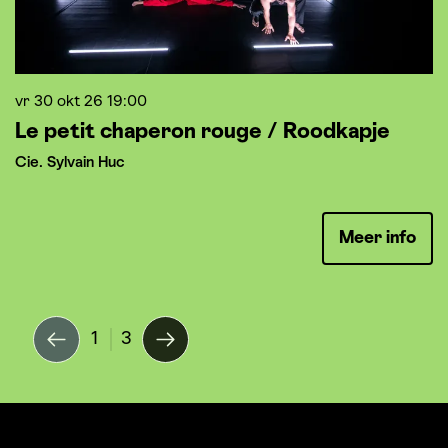
vr 30 okt 26
19:00
di
Le petit chaperon rouge / Roodkapje
S
Cie. Sylvain Huc
Li
Meer info
1
3