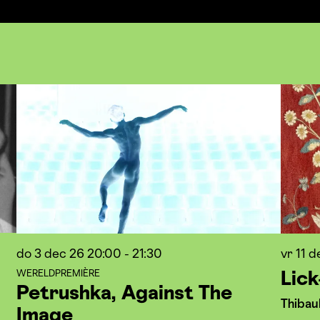
do 3 dec 26
20:00 - 21:30
vr 11 
WERELDPREMIÈRE
Lic
Petrushka, Against The
Thibau
Image