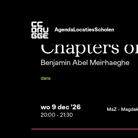
Agenda
Locaties
Scholen
Chapters o
Benjamin Abel Meirhaeghe
dans
wo 9 dec '26
MaZ - Magdal
20:00
-
21:30