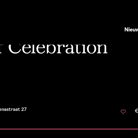
Nieu
f Celebration
enastraat 27
€