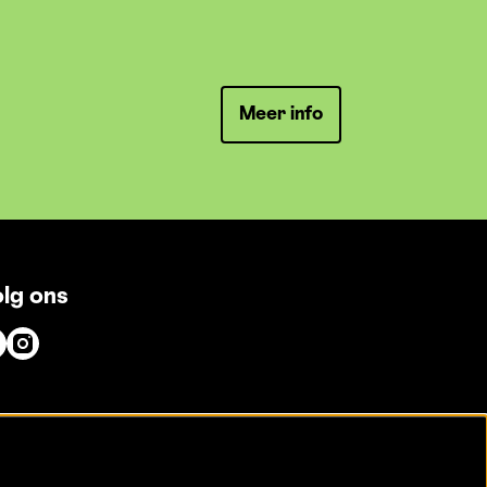
Meer info
lg ons