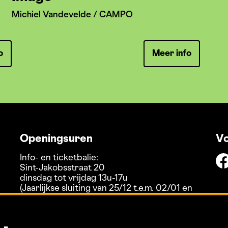
Michiel Vandevelde / CAMPO
o
Meer info
Openingsuren
Vo
Info- en ticketbalie:
Sint-Jakobsstraat 20
dinsdag tot vrijdag 13u-17u
(Jaarlijkse sluiting van 25/12 t.e.m. 02/01 en
01/07 t.e.m. 15/08)