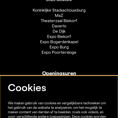
Koninklijke Stadsschouwburg
MaZ
Theaterzaal Biekorf
Daverlo
De Dijk
Expo Biekorf
Expo Bogardenkapel
Expo Burg
Expo Poortersloge
Openingsuren
Info- en ticketbalie:
Cookies
Sint-Jakobsstraat 20
dinsdag tot vrijdag 13u-17u
(Jaarlijkse sluiting van 25/12 t.e.m. 02/01 en 01/07 t.e.m.
We maken gebruik van cookies en vergelijkbare technieken om
15/08)
het gebruik van de website te analyseren, om het mogelijk te
maken content van derden af te beelden, zoals ook video’s, en
voor verschillende andere toepassingen. Deze cookies worden