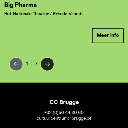
Big Pharma
I
Het Nationale Theater / Eric de Vroedt
K
Meer info
1
3
CC Brugge
+32 (0)50 44 30 60
cultuurcentrum@brugge.be