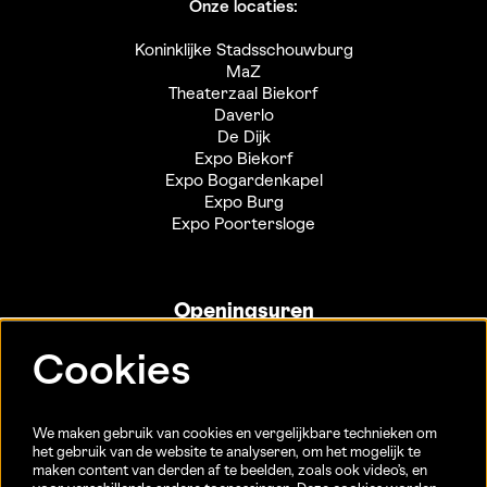
Onze locaties:
Koninklijke Stadsschouwburg
MaZ
Theaterzaal Biekorf
Daverlo
De Dijk
Expo Biekorf
Expo Bogardenkapel
Expo Burg
Expo Poortersloge
Openingsuren
Info- en ticketbalie:
Cookies
Sint-Jakobsstraat 20
dinsdag tot vrijdag 13u-17u
(Jaarlijkse sluiting van 25/12 t.e.m. 02/01 en 01/07 t.e.m.
We maken gebruik van cookies en vergelijkbare technieken om
15/08)
het gebruik van de website te analyseren, om het mogelijk te
maken content van derden af te beelden, zoals ook video’s, en