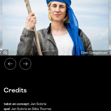
r
Ellen Goegebuer
Credits
tekst en concept:
Jan Sobrie
spel:
Jan Sobrie en Silke Thorrez