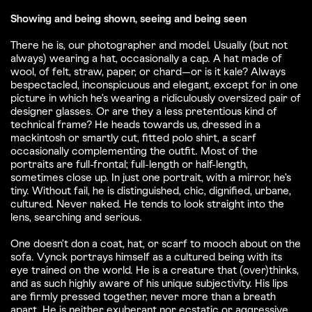
Showing and being shown, seeing and being seen
There he is, our photographer and model. Usually (but not
always) wearing a hat, occasionally a cap. A hat made of
wool, of felt, straw, paper, or chard—or is it kale? Always
bespectacled, inconspicuous and elegant, except for in one
picture in which he’s wearing a ridiculously oversized pair of
designer glasses. Or are they a less pretentious kind of
technical frame? He heads towards us, dressed in a
mackintosh or smartly cut, fitted polo shirt, a scarf
occasionally complementing the outfit. Most of the
portraits are full-frontal; full-length or half-length,
sometimes close up. In just one portrait, with a mirror, he’s
tiny. Without fail, he is distinguished, chic, dignified, urbane,
cultured. Never naked. He tends to look straight into the
lens, searching and serious.
One doesn’t don a coat, hat, or scarf to mooch about on the
sofa. Vynck portrays himself as a cultured being with its
eye trained on the world. He is a creature that (over)thinks,
and as such highly aware of his unique subjectivity. His lips
are firmly pressed together, never more than a breath
apart. He is neither exuberant nor ecstatic or aggressive.