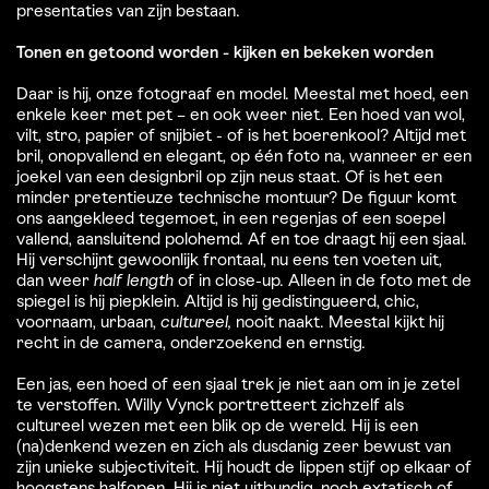
presentaties van zijn bestaan.
Tonen en getoond worden - kijken en bekeken worden
Daar is hij, onze fotograaf en model. Meestal met hoed, een
enkele keer met pet – en ook weer niet. Een hoed van wol,
vilt, stro, papier of snijbiet - of is het boerenkool? Altijd met
bril, onopvallend en elegant, op één foto na, wanneer er een
joekel van een designbril op zijn neus staat. Of is het een
minder pretentieuze technische montuur? De figuur komt
ons aangekleed tegemoet, in een regenjas of een soepel
vallend, aansluitend polohemd. Af en toe draagt hij een sjaal.
Hij verschijnt gewoonlijk frontaal, nu eens ten voeten uit,
dan weer
half length
of in close-up. Alleen in de foto met de
spiegel is hij piepklein. Altijd is hij gedistingueerd, chic,
voornaam, urbaan,
cultureel,
nooit naakt. Meestal kijkt hij
recht in de camera, onderzoekend en ernstig.
Een jas, een hoed of een sjaal trek je niet aan om in je zetel
te verstoffen. Willy Vynck portretteert zichzelf als
cultureel wezen met een blik op de wereld. Hij is een
(na)denkend wezen en zich als dusdanig zeer bewust van
zijn unieke subjectiviteit. Hij houdt de lippen stijf op elkaar of