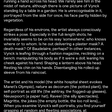
running a hand across his head. We rarely see him in the
midst of nature, although there is one picture of Vynck
standing by a table in a garden. He is unrecognisable in it,
portrayed from the side for once, his face partly hidden by
vegetation.
Regardless of his environs, the artist always consciously
strikes a pose. Especially in the full-length shots, he
invariably seems to be on his way ‘somewhere’, who knows
where or to whom. Is he out delivering a plaster mask? A
death mask? Of Baudelaire, perhaps? In other instances,
Vynck is leafing through a fashion magazine, reclining on a
bench; manipulating his body as if it were a doll; leaning his
cheek against his hand. Shaping a lantern above his head.
Resting his chin on his hands. Disentangling his rolled-up
sleeve from his raincoat.
The artist and his model (the white hospital sheet evokes
Manet’s
Olympia
), nature as decorum (the potted plant), the
self-portrait as still life (the ashtray, the fogged-up glasses),
Nieuwpoort (a paper hat), Raveel (the silly spectacles),
Magritte, the jokes (the empty bottle, the loo roll lens),...
When you examine Vynck’s self-portraits, you find yourself
grasping at random and fleeting associations, at