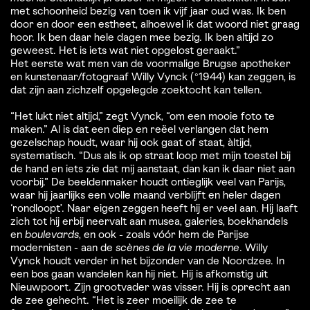
met schoonheid bezig van toen ik vijf jaar oud was. Ik ben
door en door een estheet, alhoewel ik dat woord niet graag
hoor. Ik ben daar hele dagen mee bezig. Ik ben altijd zo
geweest. Het is iets wat niet opgelost geraakt.”
Het eerste wat men van de voormalige Brugse apotheker
en kunstenaar/fotograaf Willy Vynck (°1944) kan zeggen, is
dat zijn aan zichzelf opgelegde zoektocht kan tellen.
“Het lukt niet altijd,” zegt Vynck, “om een mooie foto te
maken.” Al is dat een diep en reëel verlangen dat hem
gezelschap houdt, waar hij ook gaat of staat, àltijd,
systematisch. “Dus als ik op straat loop met mijn toestel bij
de hand en iets zie dat mij aanstaat, dan kan ik daar niet aan
voorbij.” De beeldenmaker houdt ontieglijk veel van Parijs,
waar hij jaarlijks een volle maand verblijft en heler dagen
‘rondloopt’. Naar eigen zeggen heeft hij er veel aan. Hij laaft
zich tot hij erbij neervalt aan musea, galeries, boekhandels
en
boulevards
, en ook - zoals vóór hem de Parijse
modernisten - aan de
scènes de la vie moderne
. Willy
Vynck houdt verder in het bijzonder van de Noordzee. In
een bos gaan wandelen kan hij niet. Hij is afkomstig uit
Nieuwpoort. Zijn grootvader was visser. Hij is oprecht aan
de zee gehecht. “Het is zeer moeilijk de zee te