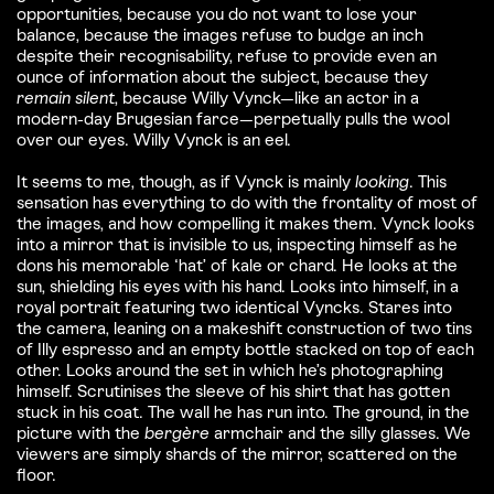
opportunities, because you do not want to lose your
balance, because the images refuse to budge an inch
despite their recognisability, refuse to provide even an
ounce of information about the subject, because they
remain silent
, because Willy Vynck—like an actor in a
modern-day Brugesian farce—perpetually pulls the wool
over our eyes. Willy Vynck is an eel.
It seems to me, though, as if Vynck is mainly
looking
. This
sensation has everything to do with the frontality of most of
the images, and how compelling it makes them. Vynck looks
into a mirror that is invisible to us, inspecting himself as he
dons his memorable ‘hat’ of kale or chard. He looks at the
sun, shielding his eyes with his hand. Looks into himself, in a
royal portrait featuring two identical Vyncks. Stares into
the camera, leaning on a makeshift construction of two tins
of Illy espresso and an empty bottle stacked on top of each
other. Looks around the set in which he’s photographing
himself. Scrutinises the sleeve of his shirt that has gotten
stuck in his coat. The wall he has run into. The ground, in the
picture with the
bergère
armchair and the silly glasses. We
viewers are simply shards of the mirror, scattered on the
floor.