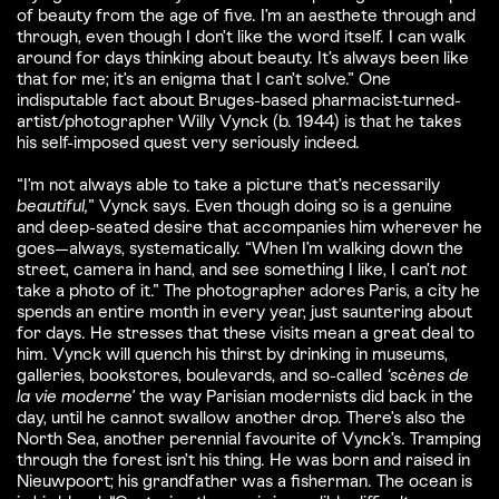
of beauty from the age of five. I’m an aesthete through and
through, even though I don’t like the word itself. I can walk
around for days thinking about beauty. It’s always been like
that for me; it’s an enigma that I can’t solve.” One
indisputable fact about Bruges-based pharmacist-turned-
artist/photographer Willy Vynck (b. 1944) is that he takes
his self-imposed quest very seriously indeed.
“I’m not always able to take a picture that’s necessarily
beautiful,
” Vynck says. Even though doing so is a genuine
and deep-seated desire that accompanies him wherever he
goes—always, systematically. “When I’m walking down the
street, camera in hand, and see something I like, I can’t
not
take a photo of it.” The photographer adores Paris, a city he
spends an entire month in every year, just sauntering about
for days. He stresses that these visits mean a great deal to
him. Vynck will quench his thirst by drinking in museums,
galleries, bookstores, boulevards, and so-called
‘scènes de
la vie moderne’
the way Parisian modernists did back in the
day, until he cannot swallow another drop. There’s also the
North Sea, another perennial favourite of Vynck’s. Tramping
through the forest isn’t his thing. He was born and raised in
Nieuwpoort; his grandfather was a fisherman. The ocean is