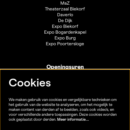
MaZ
Theaterzaal Biekorf
Daverlo
De Dijk
Expo Biekorf
Expo Bogardenkapel
Expo Burg
Expo Poortersloge
Openingsuren
Info- en ticketbalie:
Cookies
Sint-Jakobsstraat 20
dinsdag tot vrijdag 13u-17u
(Jaarlijkse sluiting van 25/12 t.e.m. 02/01 en 01/07 t.e.m.
We maken gebruik van cookies en vergelijkbare technieken om
15/08)
het gebruik van de website te analyseren, om het mogelijk te
maken content van derden af te beelden, zoals ook video’s, en
voor verschillende andere toepassingen. Deze cookies worden
ook geplaatst door derden.
Meer informatie…
Volg ons