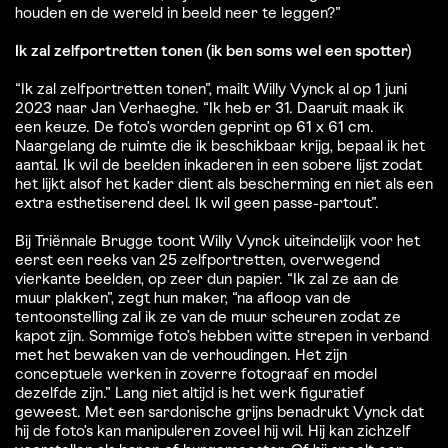
houden en de wereld in beeld neer te leggen?”
Ik zal zelfportretten tonen (ik ben soms wel een spotter)
“Ik zal zelfportretten tonen”, mailt Willy Vynck al op 1 juni
2023 naar Jan Verhaeghe. “Ik heb er 31. Daaruit maak ik
een keuze. De foto’s worden geprint op 61 x 61 cm.
Naargelang de ruimte die ik beschikbaar krijg, bepaal ik het
aantal. Ik wil de beelden inkaderen in een sobere lijst zodat
het lijkt alsof het kader dient als bescherming en niet als een
extra esthetiserend deel. Ik wil geen passe-partout”.
Bij Triënnale Brugge toont Willy Vynck uiteindelijk voor het
eerst een reeks van 25 zelfportretten, overwegend
vierkante beelden, op zeer dun papier. “Ik zal ze aan de
muur plakken”, zegt hun maker, “na afloop van de
tentoonstelling zal ik ze van de muur scheuren zodat ze
kapot zijn. Sommige foto’s hebben witte strepen in verband
met het bewaken van de verhoudingen. Het zijn
conceptuele werken in zoverre fotograaf en model
dezelfde zijn.” Lang niet altijd is het werk figuratief
geweest. Met een sardonische grijns benadrukt Vynck dat
hij de foto’s kan manipuleren zoveel hij wil. Hij kan zichzelf