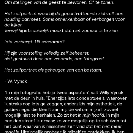
Om stellingen van de geest te bewaren. Of te tonen.
Het zelfportret waarbij de geportretteerde zichzelf een
houding aanmeet. Soms onherkenbaar of verborgen voor
de kijker.
Terwijl hij iets duidelijk maakt dat niet zomaar is te zien.
Iets verbergt. Uit schaamte?
Hij zijn voorstelling volledig zelf beheerst,
niet gestuurd door een vreemde, een fotograaf.
Het zelfportret als geheugen van een bestaan.
- W. Vynck
“In mijn fotografie heb je twee aspecten”, valt Willy Vynck
met de deur in huis. “Enerzijds iets conceptueels, waarover
ik straks nog iets ga zeggen, anderzijds mijn esthetiek, de
gulden regel
die kleeft aan mij: de wil om mijzelf zoveel
mogelijk niet te herhalen.
Zo zit het in mijn hoofd
. In mijn
beelden streef ik ernaar, zo ver mogelijk op te schuiven tot
het punt waarvan ik misschien zelf vind
dat het niet meer
mooi is
. Uiteindelijk probeer ik mijzelf te ontdekken. Ik ben