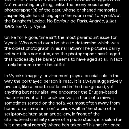
Not recreating anything, unlike the anonymous family
photographer(s) of the past, whose orphaned memories
Jasper Rigole has strung up in the room next to Vynck’s at
the Burgher’s Lodge. No
Bonjour de Paris, Andrée, juillet
1963
for Willy Vynck.
Unlike for Rigole, time isn’t the most paramount issue for
Vynck. Who would even be able to determine which was
the oldest photograph in his narrative? The pictures carry
neither titles nor dates, and the photographer hasn’t aged
that noticeably. He barely seems to have aged at all, in fact
—only become more beautiful.
In Vynck’s imagery, environment plays a crucial role in the
way the portrayed person is read. It is always suggestively
present, like a mood: subtle and in the background, yet
anything but naturalist. We encounter the Bruges-based
master in front of his book shelves, in front of a mirror,
sometimes seated on the sofa, yet most often away from
home: on a street in front a brick wall, in the studio of a
sculptor-painter, at an art gallery, in front of the
characteristic infinity curve of a photo studio, in a salon (or
is it a hospital room?) where he’s taken off his hat for once,