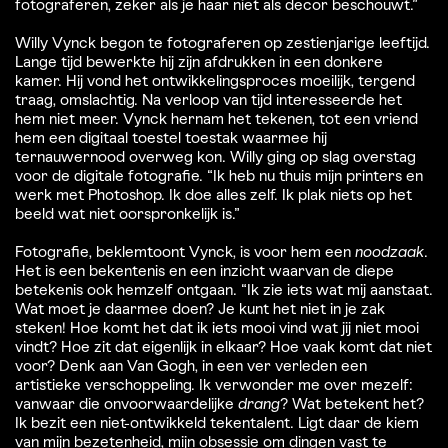
fotograferen, zeker als je haar niet als decor beschouwt.”
Willy Vynck begon te fotograferen op zestienjarige leeftijd.
Lange tijd bewerkte hij zijn afdrukken in een donkere
kamer. Hij vond het ontwikkelingsproces moeilijk, tergend
traag, omslachtig. Na verloop van tijd interesseerde het
hem niet meer. Vynck hernam het tekenen, tot een vriend
hem een digitaal toestel toestak waarmee hij
ternauwernood overweg kon. Willy ging op slag overstag
voor de digitale fotografie. “Ik heb nu thuis mijn printers en
werk met Photoshop. Ik doe alles zelf. Ik plak niets op het
beeld wat niet oorspronkelijk is.”
Fotografie, beklemtoont Vynck, is voor hem een
noodzaak
.
Het is een bekentenis en een inzicht waarvan de diepe
betekenis ook hemzelf ontgaan. “Ik zie iets wat mij aanstaat.
Wat moet je daarmee doen? Je kunt het niet in je zak
steken! Hoe komt het dat ik iets mooi vind wat jij niet mooi
vindt? Hoe zit dat eigenlijk in elkaar? Hoe vaak komt dat niet
voor? Denk aan Van Gogh, in een ver verleden een
artistieke verschoppeling. Ik verwonder me over mezelf:
vanwaar die onvoorwaardelijke
drang
? Wat betekent het?
Ik bezit een niet-ontwikkeld tekentalent. Ligt daar de kiem
van mijn bezetenheid, mijn obsessie om dingen vast te