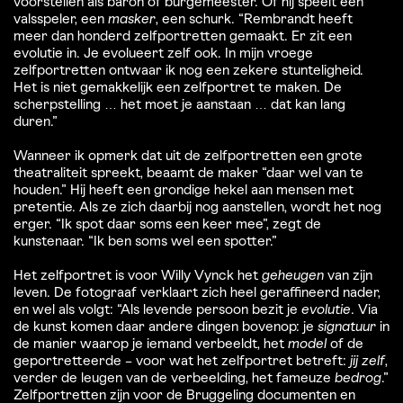
voorstellen als baron of burgemeester. Of hij speelt een
valsspeler, een
masker
, een schurk. “Rembrandt heeft
meer dan honderd zelfportretten gemaakt. Er zit een
evolutie in. Je evolueert zelf ook. In mijn vroege
zelfportretten ontwaar ik nog een zekere stunteligheid.
Het is niet gemakkelijk een zelfportret te maken. De
scherpstelling … het moet je aanstaan … dat kan lang
duren.”
Wanneer ik opmerk dat uit de zelfportretten een grote
theatraliteit spreekt, beaamt de maker “daar wel van te
houden.” Hij heeft een grondige hekel aan mensen met
pretentie. Als ze zich daarbij nog aanstellen, wordt het nog
erger. “Ik spot daar soms een keer mee”, zegt de
kunstenaar. “Ik ben soms wel een spotter.”
Het zelfportret is voor Willy Vynck het
geheugen
van zijn
leven. De fotograaf verklaart zich heel geraffineerd nader,
en wel als volgt: “Als levende persoon bezit je
evolutie
. Via
de kunst komen daar andere dingen bovenop: je
signatuur
in
de manier waarop je iemand verbeeldt, het
model
of de
geportretteerde – voor wat het zelfportret betreft:
jij
zelf
,
verder de leugen van de verbeelding, het fameuze
bedrog
.”
Zelfportretten zijn voor de Bruggeling documenten en