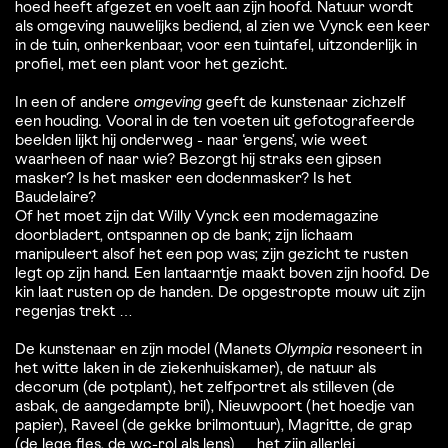
hoed heeft afgezet en voelt aan zijn hoofd. Natuur wordt
als omgeving nauwelijks bediend, al zien we Vynck een keer
in de tuin, onherkenbaar, voor een tuintafel, uitzonderlijk in
profiel, met een plant voor het gezicht.
In een of andere
omgeving
geeft de kunstenaar zichzelf
een houding. Vooral in de ten voeten uit gefotografeerde
beelden lijkt hij onderweg - naar ‘ergens’, wie weet
waarheen of naar wie? Bezorgt hij straks een gipsen
masker? Is het masker een dodenmasker? Is het
Baudelaire?
Of het moet zijn dat Willy Vynck een modemagazine
doorbladert, ontspannen op de bank; zijn lichaam
manipuleert alsof het een pop was; zijn gezicht te rusten
legt op zijn hand. Een lantaarntje maakt boven zijn hoofd. De
kin laat rusten op de handen. De opgestropte mouw uit zijn
regenjas trekt …
De kunstenaar en zijn model (Manets
Olympia
resoneert in
het witte laken in de ziekenhuiskamer), de natuur als
decorum (de potplant), het zelfportret als stilleven (de
asbak, de aangedampte bril), Nieuwpoort (het hoedje van
papier), Raveel (de gekke brilmontuur), Magritte, de grap
(de lege fles, de wc-rol als lens) … het zijn allerlei