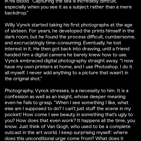
in his blood. “Capturing the sea is incredibly difficult,
especially when you see it as a subject rather than a mere
backdrop.”
Willy Vynck started taking his first photographs at the age
of sixteen. For years, he developed the prints himself in the
dark room, but he found the process difficult, cumbersome,
and excruciatingly time-consuming. Eventually, he lost
interest in it. He then got back into drawing, until a friend
handed him a digital camera he barely knew how to use.
Vynck embraced digital photography straight away. “I now
have my own printers at home, and I use Photoshop. I do it
all myself. I never add anything to a picture that wasn’t in
the original shot.”
Photography, Vynck stresses, is a necessity to him. It is a
confession as well as an insight, whose deeper meaning
even he fails to grasp. “When I see something I like, what
else am I supposed to do? I can’t just stuff the scene in my
pocket! How come I see beauty in something that’s ugly to
you? How does that even work? It happens all the time, you
know. Just think of Van Gogh, who used to be a complete
outcast in the art world. I keep surprising myself: where
does this unconditional
urge
come from? What does it