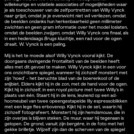
willekeurige en volatiele associaties of
mogelijkheden
waar
je als toeschouwer van de zelfportretten van Willy Vynck
naar grijpt, omdat je je evenwicht niet wil verliezen, omdat
de beelden ondanks hun herkenbaarheid geen millimeter
zwichten en geen gram informatie over het model loslaten,
omdat de beelden
zwijgen
, omdat Willy Vynck ons finaal, als
in een hedendaags
Brugs kluchtje
, een rad voor de ogen
draait. W. Vynck is een paling.
Mij is het te moede alsof Willy Vynck vooral
kijkt
. De
doorgaans dwingende frontaliteit van de beelden heeft
alles met dit gevoel te maken. Willy Vynck kijkt in een voor
ons onzichtbare spiegel, wanneer hij zichzelf monstert met
zijn ‘hoed’ – het beruchte blad van de boerenkool of de
snijbiet. Elders kijkt hij in de zon, met de hand voor de ogen.
Kijkt hij in zichzelf, in een
royal picture
met twee Willy’s in
plaats van één. Staart hij in de lens, leunend op een ad-
hocmeubel van twee opeengestapelde Illy espressoblikken
met een lege fles erbovenop. Kijkt hij in de set, waarin hij
zichzelf fotografeert. Monstert hij zijn hemdsmouw, die in
zijn overjas is blijven steken. De muur, waar hij tegenaan is
gelopen. De grond, vanuit zijn
bergère
, in de foto met het
gekke brilletje. Wijzelf zijn dan de scherven van de spiegel