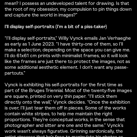
mean? I possess an undeveloped talent for drawing. Is that
the root of my obsession, my compulsion to pin things down
and capture the world in images?”
I’ll display self-portraits (I’m a bit of a piss-taker)
“I’ll display self-portraits,” Willy Vynck emails Jan Verhaeghe
as early as 1 June 2023. “I have thirty-one of them, so I’ll
make a selection, depending on the space you can give me.
I’ll do 61x61 cm prints with minimalist frames, so it will look
like the frames are just there to protect the images, not as
some additional aesthetic element. I don’t want any passe-
partouts.”
Vynck is exhibiting his self-portraits for the first time as
part of the Bruges Triennial. Most of the twenty-five images
are square, printed on very thin paper. “I’ll stick them
directly onto the wall,” Vynck decides. “Once the exhibition
is over, I’ll just tear them off in pieces. Some of the works
contain white stripes, to help me maintain the right
proportions. They’re conceptual works, in the sense that
photographer and sitter are one and the same.” Vynck’s
work wasn’t always figurative. Grinning sardonically, the