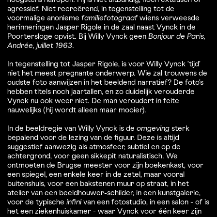
hoogstens halfopen. Hij is niet uitbundig, noch extatisch of
agressief. Niet recreërend, in tegenstelling tot de
voormalige anonieme
familiefotograaf
wiens verweesde
herinneringen Jasper Rigole in de zaal naast Vynck in de
Poortersloge opvist. Bij Willy Vynck geen
Bonjour de Paris,
Andrée, juillet 1963
.
In tegenstelling tot Jasper Rigole, is voor Willy Vynck ’tijd’
niet het meest pregnante onderwerp. Wie zal trouwens de
oudste foto aanwijzen in het beeldend narratief? De foto’s
hebben titels noch jaartallen, en zo duidelijk verouderde
Vynck nu ook weer niet. De man veroudert in feite
nauwelijks (hij wordt alleen maar mooier).
In de beeldregie van Willy Vynck is de
omgeving
sterk
bepalend voor de lezing van de figuur. Deze is altijd
suggestief aanwezig als atmosfeer, subtiel en op de
achtergrond, voor geen sikkepit naturalistisch. We
ontmoeten de Brugse meester voor zijn boekenkast, voor
een spiegel, een enkele keer in de zetel, maar vooral
buitenshuis, voor een bakstenen muur op straat, in het
atelier van een beeldhouwer-schilder, in een kunstgalerie,
voor de typische
infini
van een fotostudio, in een salon - of is
het een ziekenhuiskamer - waar Vynck voor één keer zijn