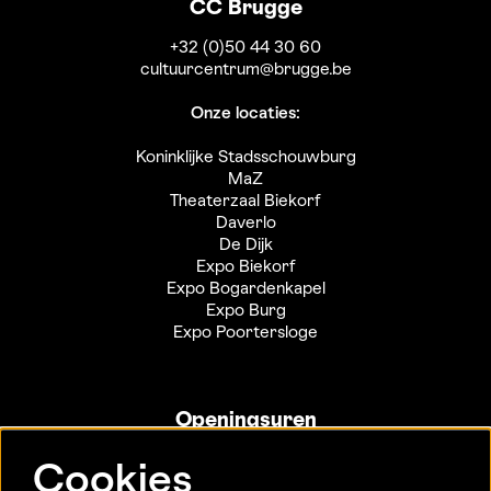
CC Brugge
+32 (0)50 44 30 60
cultuurcentrum@brugge.be
Onze locaties:
Koninklijke Stadsschouwburg
MaZ
Theaterzaal Biekorf
Daverlo
De Dijk
Expo Biekorf
Expo Bogardenkapel
Expo Burg
Expo Poortersloge
Openingsuren
Info- en ticketbalie:
Cookies
Sint-Jakobsstraat 20