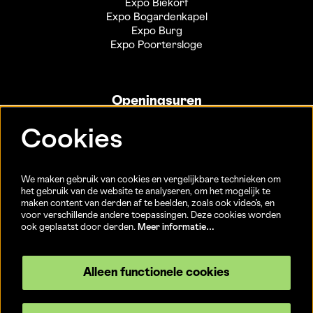
Expo Biekorf
Expo Bogardenkapel
Expo Burg
Expo Poortersloge
Openingsuren
Info- en ticketbalie:
Cookies
Sint-Jakobsstraat 20
dinsdag tot vrijdag 13u-17u
(Jaarlijkse sluiting van 25/12 t.e.m. 02/01 en 01/07 t.e.m.
We maken gebruik van cookies en vergelijkbare technieken om
15/08)
het gebruik van de website te analyseren, om het mogelijk te
maken content van derden af te beelden, zoals ook video’s, en
voor verschillende andere toepassingen. Deze cookies worden
ook geplaatst door derden.
Meer informatie…
Volg ons
Alleen functionele cookies