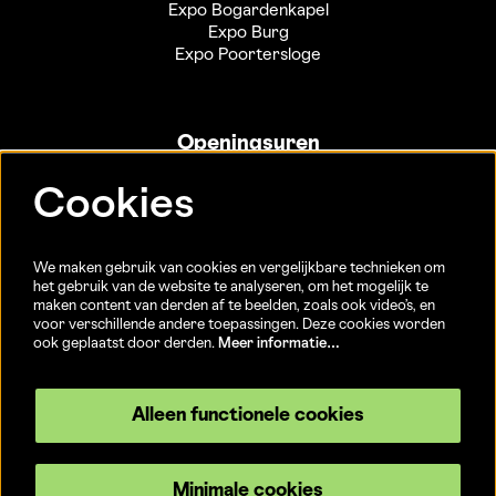
Expo Bogardenkapel
Expo Burg
Expo Poortersloge
Openingsuren
Info- en ticketbalie:
Cookies
Sint-Jakobsstraat 20
dinsdag tot vrijdag 13u-17u
(Jaarlijkse sluiting van 25/12 t.e.m. 02/01 en 01/07 t.e.m.
We maken gebruik van cookies en vergelijkbare technieken om
15/08)
het gebruik van de website te analyseren, om het mogelijk te
maken content van derden af te beelden, zoals ook video’s, en
voor verschillende andere toepassingen. Deze cookies worden
ook geplaatst door derden.
Meer informatie…
Volg ons
Alleen functionele cookies
Minimale cookies