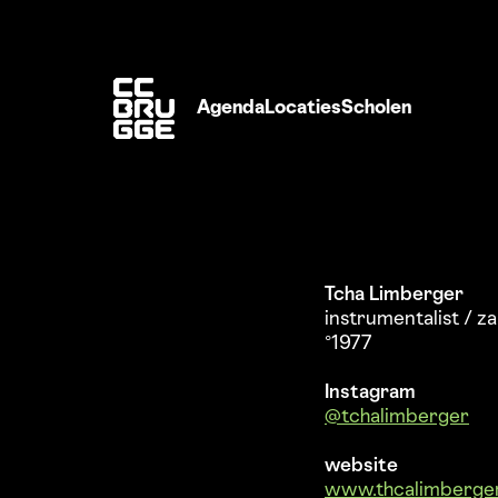
Agenda
Locaties
Scholen
Tcha Limberger
instrumentalist / z
°1977
Instagram
@tchalimberger
website
www.thcalimberge