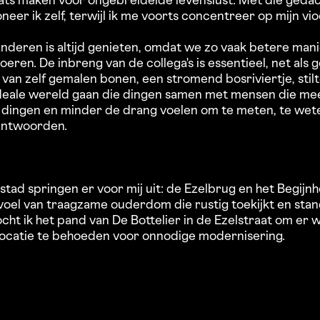
ats maken voor ongebreidelde levenslust. Met die gedac
er ik zelf, terwijl ik me voorts concentreer op mijn vioo
deren is altijd genieten, omdat we zo vaak betere man
oeren. De inbreng van de collega's is essentieel, net als
 van zelf gemalen bonen, een stromend bosriviertje, stilt
 ideale wereld gaan die dingen samen met mensen die me
e dingen en minder de drang voelen om te meten, te wete
antwoorden.
tad springen er voor mij uit: de Ezelbrug en het Begijnho
voel van traagzame ouderdom die rustig toekijkt en stand
cht ik het pand van De Bottelier in de Ezelstraat om er 
locatie te behoeden voor onnodige modernisering.