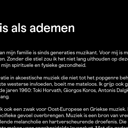
is als ademen
an mijn familie is sinds generaties muzikant. Voor mij is
en. Zonder die stiel zou ik het niet lang uithouden op dez
 mijn spirituele en fysieke gezondheid.
iratie in akoestische muziek die niet tot het popgenre b
e westerse invloeden, boeit me mateloos. Ik grijp ook 
e jaren 1960: Toki Horvath, Giorgos Koros, Antonis Dal
lang.
ik ook een zwak voor Oost-Europese en Griekse muziek. 
pecifieke gevoel overbrengen. Muziek is een bron van vr
elende melancholie en hartverscheurende droefenis. Die