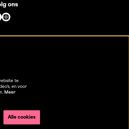
lg ons
ebsite te
deo’s, en voor
en.
Meer
Alle cookies