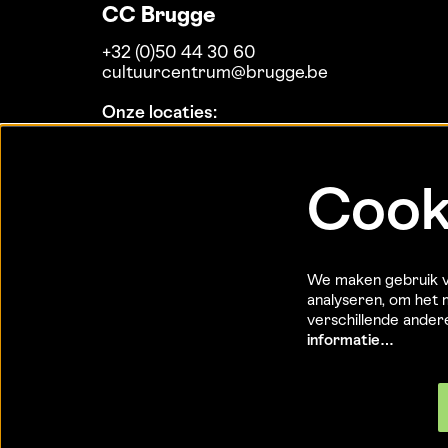
CC Brugge
+32 (0)50 44 30 60
cultuurcentrum@brugge.be
Onze locaties:
Koninklijke Stadsschouwburg
MaZ
Theaterzaal Biekorf
Cook
Daverlo
De Dijk
Expo Biekorf
Expo Bogardenkapel
We maken gebruik va
Expo Burg
analyseren, om het m
Expo Poortersloge
verschillende ande
informatie…