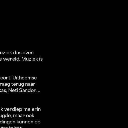
 muziek dus even
e wereld. Muziek is
ehoort. Uitheemse
graag terug naar
gkas, Neti Sandor…
Ik verdiep me erin
eugde, maar ook
 dingen kunnen op