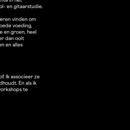
hte in het
l- en gitaarstudie.
ieren vinden om
 goede voeding,
e en groen, heel
er dan ooit
n en alles
f. Ik associeer ze
houdt. En als ik
workshops te