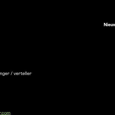
Nieu
anger / verteller
r.com