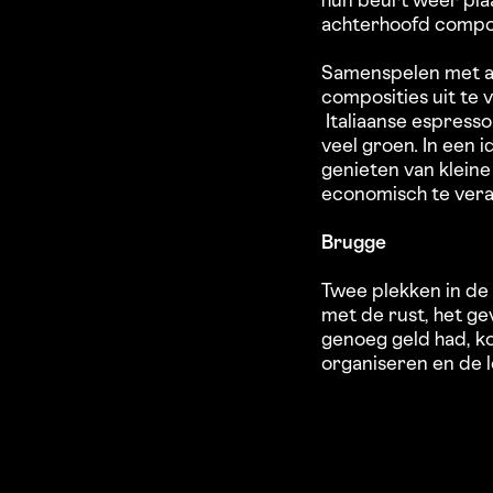
hun beurt weer pla
achterhoofd compone
Samenspelen met an
composities uit te v
Italiaanse espresso
veel groen. In een
genieten van klein
economisch te ver
Brugge
Twee plekken in de s
met de rust, het ge
genoeg geld had, ko
organiseren en de 