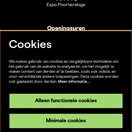
Expo Poortersloge
Openingsuren
Info- en ticketbalie:
Cookies
Sint-Jakobsstraat 20
dinsdag tot vrijdag 13u-17u
(Jaarlijkse sluiting van 25/12 t.e.m. 02/01 en 01/07 t.e.m.
We maken gebruik van cookies en vergelijkbare technieken om
15/08)
het gebruik van de website te analyseren, om het mogelijk te
maken content van derden af te beelden, zoals ook video’s, en
voor verschillende andere toepassingen. Deze cookies worden
ook geplaatst door derden.
Meer informatie…
Volg ons
Alleen functionele cookies
Minimale cookies