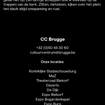
geluk niet op. Een luchtje scheppen doe ik steevast op de
trappen van de kerk. Zitten, nietsdoen, kijken over het plein:
het biedt altijd ontspanning en rust.
CC Brugge
+32 (0)50 44 30 60
cultuurcentrum@brugge.be
Onze locaties:
Koninklijke Stadsschouwburg
MaZ
Theaterzaal Biekorf
Daverlo
De Dijk
Expo Biekorf
Expo Bogardenkapel
Expo Burg