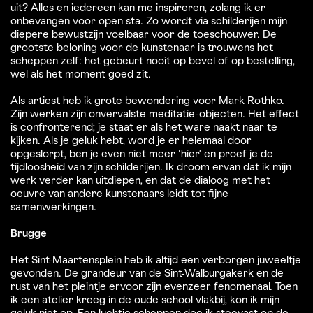
uit? Alles en iedereen kan me inspireren, zolang ik er
onbevangen voor open sta. Zo wordt via schilderijen mijn
diepere bewustzijn voelbaar voor de toeschouwer. De
grootste beloning voor de kunstenaar is trouwens het
scheppen zelf: het gebeurt nooit op bevel of op bestelling,
wel als het moment goed zit.
Als artiest heb ik grote bewondering voor Mark Rothko.
Zijn werken zijn onvervalste meditatie-objecten. Het effect
is confronterend; je staat er als het ware naakt naar te
kijken. Als je geluk hebt, word je er helemaal door
opgeslorpt, ben je even niet meer ‘hier’ en proef je de
tijdloosheid van zijn schilderijen. Ik droom ervan dat ik mijn
werk verder kan uitdiepen, en dat de dialoog met het
oeuvre van andere kunstenaars leidt tot fijne
samenwerkingen.
Brugge
Het Sint-Maartensplein heb ik altijd een verborgen juweeltje
gevonden. De grandeur van de Sint-Walburgakerk en de
rust van het pleintje ervoor zijn evenzeer fenomenaal. Toen
ik een atelier kreeg in de oude school vlakbij, kon ik mijn