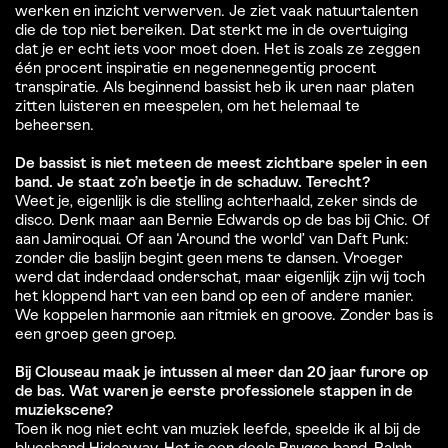
werken en inzicht verwerven. Je ziet vaak natuurtalenten
die de top niet bereiken. Dat sterkt me in de overtuiging
dat je er echt iets voor moet doen. Het is zoals ze zeggen
één procent inspiratie en negenennegentig procent
transpiratie. Als beginnend bassist heb ik uren naar platen
zitten luisteren en meespelen, om het helemaal te
beheersen.
De bassist is niet meteen de meest zichtbare speler in een
band. Je staat zo’n beetje in de schaduw. Terecht?
Weet je, eigenlijk is die stelling achterhaald, zeker sinds de
disco. Denk maar aan Bernie Edwards op de bas bij Chic. Of
aan Jamiroquai. Of aan ‘Around the world’ van Daft Punk:
zonder die baslijn begint geen mens te dansen. Vroeger
werd dat inderdaad onderschat, maar eigenlijk zijn wij toch
het kloppend hart van een band op een of andere manier.
We koppelen harmonie aan ritmiek en groove. Zonder bas is
een groep geen groep.
Bij Clouseau maak je intussen al meer dan 20 jaar furore op
de bas. Wat waren je eerste professionele stappen in de
muziekscene?
Toen ik nog niet echt van muziek leefde, speelde ik al bij de