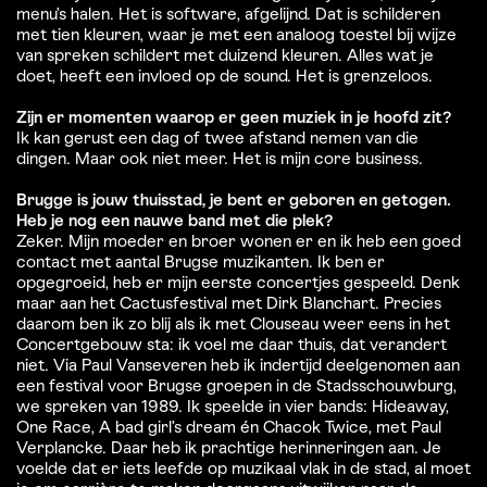
menu’s halen. Het is software, afgelijnd. Dat is schilderen
met tien kleuren, waar je met een analoog toestel bij wijze
van spreken schildert met duizend kleuren. Alles wat je
doet, heeft een invloed op de sound. Het is grenzeloos.
Zijn er momenten waarop er geen muziek in je hoofd zit?
Ik kan gerust een dag of twee afstand nemen van die
dingen. Maar ook niet meer. Het is mijn core business.
Brugge is jouw thuisstad, je bent er geboren en getogen.
Heb je nog een nauwe band met die plek?
Zeker. Mijn moeder en broer wonen er en ik heb een goed
contact met aantal Brugse muzikanten. Ik ben er
opgegroeid, heb er mijn eerste concertjes gespeeld. Denk
maar aan het Cactusfestival met Dirk Blanchart. Precies
daarom ben ik zo blij als ik met Clouseau weer eens in het
Concertgebouw sta: ik voel me daar thuis, dat verandert
niet. Via Paul Vanseveren heb ik indertijd deelgenomen aan
een festival voor Brugse groepen in de Stadsschouwburg,
we spreken van 1989. Ik speelde in vier bands: Hideaway,
One Race, A bad girl’s dream én Chacok Twice, met Paul
Verplancke. Daar heb ik prachtige herinneringen aan. Je
voelde dat er iets leefde op muzikaal vlak in de stad, al moet