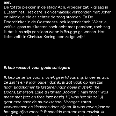
aan.
De tofste plekken in de stad? Ach, vroeger zat ik graag in
L'Estaminet. Het café is onlosmakelijk verbonden met Johan
en Monique die er achter de toog stonden. En De
Doordrinker in de Oostmeers: ook legendarisch! Weet je,
zelfs al gaan muzikanten nooit echt met pensioen, toch zeg
ik dat ik na mijn pensioen weer in Brugge ga wonen. Het
liefst zelfs in Christus-Koning: een zalige wijk!
Ik heb respect voor goeie schlagers
Ik heb de liefde voor muziek geërfd van mijn broer en zus,
ze zijn 11 en 9 jaar ouder dan ik. Ik zat vaak op mijn zus
haar slaapkamer te luisteren naar goeie muziek: The
Doors, Emerson, Lake & Palmer, Booker T. Mijn broer was
meer met jazz en free jazz bezig. Hij was het die zei: jij
gaat mee naar de muziekschool. Vroeger zaten
volwassenen en kinderen daar bijeen. Ik was zeven jaar en
het ging bijna vanzelf: ik speelde meteen met muziek. Ik