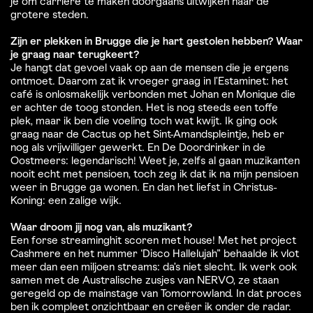
je om carrière te maken doorgaans uitwijken naar de
grotere steden.
Zijn er plekken in Brugge die je hart gestolen hebben? Waar
je graag naar terugkeert?
Je hangt dat gevoel vaak op aan de mensen die je ergens
ontmoet. Daarom zat ik vroeger graag in l’Estaminet: het
café is onlosmakelijk verbonden met Johan en Monique die
er achter de toog stonden. Het is nog steeds een toffe
plek, maar ik ben die voeling toch wat kwijt. Ik ging ook
graag naar de Cactus op het Sint-Amandspleintje, heb er
nog als vrijwilliger gewerkt. En De Doordrinker in de
Oostmeers: legendarisch! Weet je, zelfs al gaan muzikanten
nooit echt met pensioen, toch zeg ik dat ik na mijn pensioen
weer in Brugge ga wonen. En dan het liefst in Christus-
Koning: een zalige wijk.
Waar droom jij nog van, als muzikant?
Een forse streaminghit scoren met house! Met het project
Cashmere en het nummer ‘Disco Hallelujah” behaalde ik vlot
meer dan een miljoen streams: da’s niet slecht. Ik werk ook
samen met de Australische zusjes van NERVO, ze staan
geregeld op de mainstage van Tomorrowland. In dat proces
ben ik compleet onzichtbaar en creëer ik onder de radar.