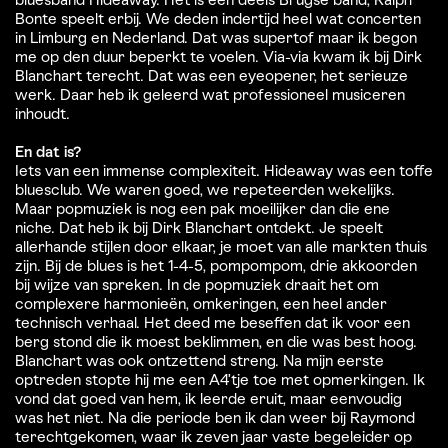
bluesband Hideaway. Het is een deels Brugse band, Ralph
Bonte speelt erbij. We deden indertijd heel wat concerten
in Limburg en Nederland. Dat was supertof maar ik begon
me op den duur beperkt te voelen. Via-via kwam ik bij Dirk
Blanchart terecht. Dat was een eyeopener, het serieuze
werk. Daar heb ik geleerd wat professioneel musiceren
inhoudt.
En dat is?
Iets van een immense complexiteit. Hideaway was een toffe
bluesclub. We waren goed, we repeteerden wekelijks.
Maar popmuziek is nog een pak moeilijker dan die ene
niche. Dat heb ik bij Dirk Blanchart ontdekt. Je speelt
allerhande stijlen door elkaar, je moet van alle markten thuis
zijn. Bij de blues is het 1-4-5, pompompom, drie akkoorden
bij wijze van spreken. In de popmuziek draait het om
complexere harmonieën, omkeringen, een heel ander
technisch verhaal. Het deed me beseffen dat ik voor een
berg stond die ik moest beklimmen, en die was best hoog.
Blanchart was ook ontzettend streng. Na mijn eerste
optreden stopte hij me een A4’tje toe met opmerkingen. Ik
vond dat goed van hem, ik leerde eruit, maar eenvoudig
was het niet. Na die periode ben ik dan weer bij Raymond
terechtgekomen, waar ik zeven jaar vaste begeleider op