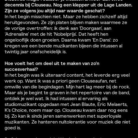
decennia bij Clouseau. Nog een klepper uit de Lage Landen.
Zijn ze volgens jou altijd naar waarde geschat?
In het begin misschien niet. Maar ze hebben zichzelf altijd
heruitgevonden. Ze zijn platen blijven maken waarmee ze
de vorige overtroffen: ik denk aan ‘Doorgaan’, aan
‘Adrenaline’ met de hit ‘Nobelprijs’. Dat heeft hen
ongelooflijk doen groeien. Daarna kwam ‘En Dans’: zo
kregen we een bende muzikanten bijeen die intussen al
twintig jaar onafscheidelijk is.
Hoe voelt het om deel uit te maken van zo’n
succesverhaal?
In het begin was ik uiteraard content, het leverde erg veel
werk op. Want ik was a priori geen Clouseaufan, net
omwille van die begindagen. Mijn hart lag meer bij de rock.
Maar als je begint te graven in het repertoire van de band,
ontdek je wel wat. Ik had intussen al ervaring als
studiomuzikant opgedaan met Jean Blaute, Eric Melaerts,
K’s Choice, noem maar op. Clouseau kwam daar nog eens
bij. Zo kan ik sinds jaren samenwerken met superloyale
muzikanten. Ze hanteren nultolerantie voor muziek die niet
goed is.