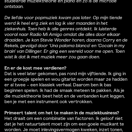
studeerde muziektheorie en piano en zo is de microbe
ontstaan.
De liefde voor popmuziek kwam pas later. Op mijn tiende
werd ik heel erg ziek en lag ik vier maanden in het
ziekenhuis. Toen heb ik alle genres ontdekt. Ik luisterde
vooral naar Radio Mi Amigo omdat die alles door elkaar
draaiden. Je kon Stevie Wonder horen, daarna Corry en de
Rekels, gevolgd door ‘Una paloma blanca’ en ‘Cocain in my
brain’ van Dillinger. Er ging een wereld voor me open. Toen
wist ik dat ik met muziek meer zou gaan doen.
En er de kost mee verdienen?
Dat is veel later gekomen, pas rond mijn vijftiende. Ik ging in
een groepje spelen en wou gitarist worden maar ze hadden
er al twee – een klassiek verhaal. Daarom ben ik bas
beginnen spelen. Ik had de smaak meteen te pakken. Als je
die muziektheorie beet hebt en de verbanden kunt leggen,
ben je met een instrument ook vertrokken.
Primeert talent om het te maken in de muziekbusiness?
Het draait om een combinatie van factoren. Ik geloof niet
dat je het natuurtalent moet zijn om een goeie muzikant te
worden. Je moet inlevingsvermogen kweken, inzet tonen,