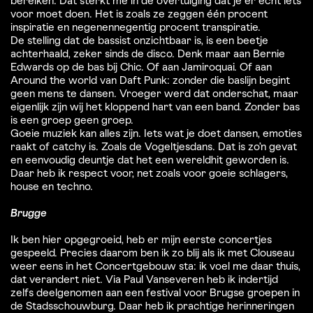
bereiken. Dat sterkt me in de overtuiging dat je er echt iets
voor moet doen. Het is zoals ze zeggen één procent
inspiratie en negenennegentig procent transpiratie.
De stelling dat de bassist onzichtbaar is, is een beetje
achterhaald, zeker sinds de disco. Denk maar aan Bernie
Edwards op de bas bij Chic. Of aan Jamiroquai. Of aan
Around the world van Daft Punk: zonder die baslijn begint
geen mens te dansen. Vroeger werd dat onderschat, maar
eigenlijk zijn wij het kloppend hart van een band. Zonder bas
is een groep geen groep.
Goeie muziek kan alles zijn. Iets wat je doet dansen, emoties
raakt of catchy is. Zoals de Vogeltjesdans. Dat is zo’n gevat
en eenvoudig deuntje dat het een wereldhit geworden is.
Daar heb ik respect voor, net zoals voor goeie schlagers,
house en techno.
Brugge
Ik ben hier opgegroeid, heb er mijn eerste concertjes
gespeeld. Precies daarom ben ik zo blij als ik met Clouseau
weer eens in het Concertgebouw sta: ik voel me daar thuis,
dat verandert niet. Via Paul Vanseveren heb ik indertijd
zelfs deelgenomen aan een festival voor Brugse groepen in
de Stadsschouwburg. Daar heb ik prachtige herinneringen