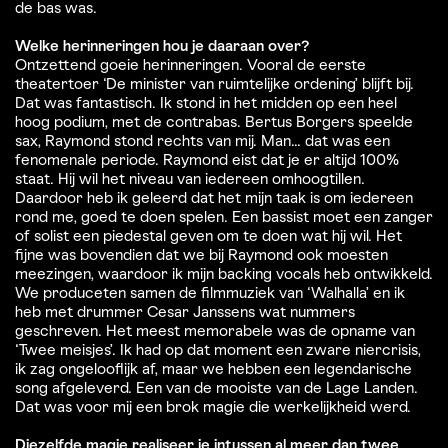
de bas was.
Welke herinneringen hou je daaraan over?
Ontzettend goeie herinneringen. Vooral de eerste
theatertoer ‘De minister van ruimtelijke ordening’ blijft bij.
Dat was fantastisch. Ik stond in het midden op een heel
hoog podium, met de contrabas. Bertus Borgers speelde
sax, Raymond stond rechts van mij. Man... dat was een
fenomenale periode. Raymond eist dat je er altijd 100%
staat. Hij wil het niveau van iedereen omhoogtillen.
Daardoor heb ik geleerd dat het mijn taak is om iedereen
rond me, goed te doen spelen. Een bassist moet een zanger
of solist een piedestal geven om te doen wat hij wil. Het
fijne was bovendien dat we bij Raymond ook moesten
meezingen, waardoor ik mijn backing vocals heb ontwikkeld.
We produceten samen de filmmuziek van ‘Walhalla’ en ik
heb met drummer Cesar Janssens wat nummers
geschreven. Het meest memorabele was de opname van
‘Twee meisjes’. Ik had op dat moment een zware niercrisis,
ik zag ongelooflijk af, maar we hebben een legendarische
song afgeleverd. Een van de mooiste van de Lage Landen.
Dat was voor mij een brok magie die werkelijkheid werd.
Diezelfde magie realiseer je intussen al meer dan twee