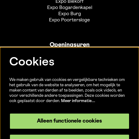
Expo Biekorf
Expo Bogardenkapel
Expo Burg
Expo Poortersloge
Openingsuren
Info- en ticketbalie:
Cookies
Sint-Jakobsstraat 20
dinsdag tot vrijdag 13u-17u
(Jaarlijkse sluiting van 25/12 t.e.m. 02/01 en 01/07 t.e.m.
We maken gebruik van cookies en vergelijkbare technieken om
15/08)
het gebruik van de website te analyseren, om het mogelijk te
maken content van derden af te beelden, zoals ook video’s, en
voor verschillende andere toepassingen. Deze cookies worden
ook geplaatst door derden.
Meer informatie…
Volg ons
Alleen functionele cookies