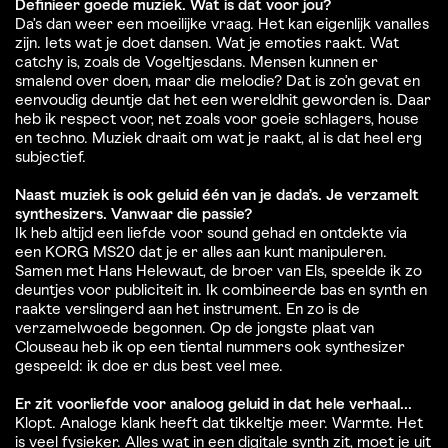
Definieer goede muziek. Wat is dat voor jou?
Da’s dan weer een moeilijke vraag. Het kan eigenlijk vanalles
zijn. Iets wat je doet dansen. Wat je emoties raakt. Wat
catchy is, zoals de Vogeltjesdans. Mensen kunnen er
smalend over doen, maar die melodie? Dat is zo’n gevat en
eenvoudig deuntje dat het een wereldhit geworden is. Daar
heb ik respect voor, net zoals voor goeie schlagers, house
en techno. Muziek draait om wat je raakt, al is dat heel erg
subjectief.
Naast muziek is ook geluid één van je dada’s. Je verzamelt
synthesizers. Vanwaar die passie?
Ik heb altijd een liefde voor sound gehad en ontdekte via
een KORG MS20 dat je er alles aan kunt manipuleren.
Samen met Hans Helewaut, de broer van Els, speelde ik zo
deuntjes voor publiciteit in. Ik combineerde bas en synth en
raakte verslingerd aan het instrument. En zo is de
verzamelwoede begonnen. Op de jongste plaat van
Clouseau heb ik op een tiental nummers ook synthesizer
gespeeld: ik doe er dus best veel mee.
Er zit voorliefde voor analoog geluid in dat hele verhaal...
Klopt. Analoge klank heeft dat tikkeltje meer. Warmte. Het
is veel fysieker. Alles wat in een digitale synth zit, moet je uit