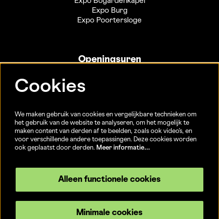
Expo Bogardenkapel
Expo Burg
Expo Poortersloge
Openingsuren
Info- en ticketbalie:
Cookies
Sint-Jakobsstraat 20
dinsdag tot vrijdag 13u-17u
(Jaarlijkse sluiting van 25/12 t.e.m. 02/01 en 01/07 t.e.m.
We maken gebruik van cookies en vergelijkbare technieken om
15/08)
het gebruik van de website te analyseren, om het mogelijk te
maken content van derden af te beelden, zoals ook video’s, en
voor verschillende andere toepassingen. Deze cookies worden
ook geplaatst door derden.
Meer informatie…
Volg ons
Alleen functionele cookies
Minimale cookies