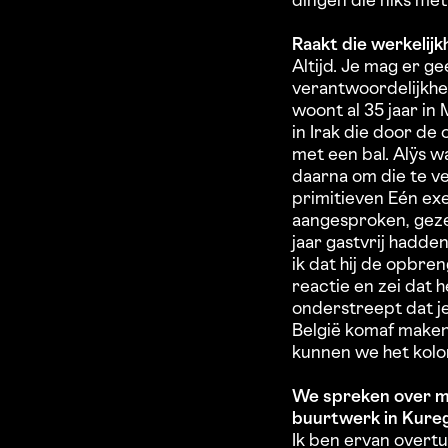
dingen die niks me
Raakt die werkelijk
Altijd. Je mag er g
verantwoordelijkhei
woont al 35 jaar in 
in Irak die door de
met een bal. Alÿs w
daarna om die te v
primitieven Eén exe
aangesproken, geze
jaar gastvrij hadde
ik dat hij de opbre
reactie en zei dat 
onderstreept dat je
België komaf maken
kunnen we het kolo
We spreken over maa
buurtwerk in Kure
Ik ben ervan overtui