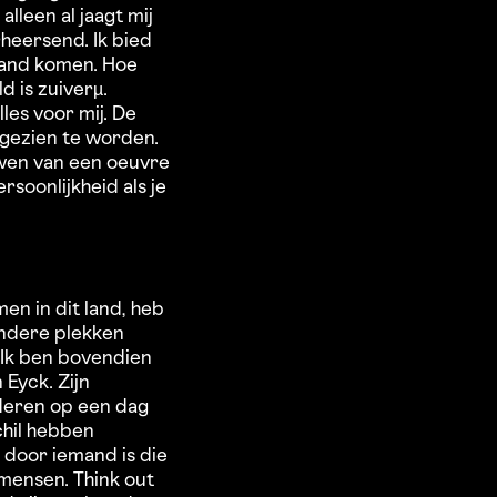
lleen al jaagt mij
rheersend. Ik bied
tand komen. Hoe
 is zuiverµ.
les voor mij. De
gezien te worden.
uwen van een oeuvre
rsoonlijkheid als je
men in dit land, heb
 andere plekken
 Ik ben bovendien
 Eyck. Zijn
nderen op een dag
hil hebben
 door iemand is die
mensen. Think out