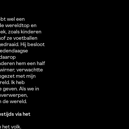
ebt wel een
 de wereldtop en
iek, zoals kinderen
sof ze voetballen
edraaid. Hij besloot
 hedendaagse
 daarop
nderen hem een half
Zwirner, verwachtte
opgezet met mijn
eld. Ik heb
 geven. Als we in
omverwerpen,
n de wereld.
stijds via het
 het volk.