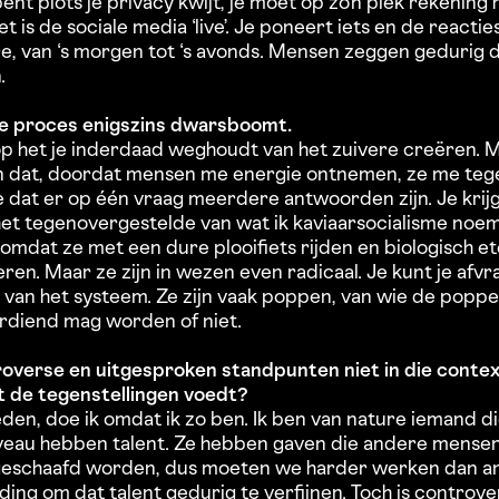
bent plots je privacy kwijt, je moet op zo’n plek rekeni
 is de sociale media ‘live’. Je poneert iets en de react
re, van ‘s morgen tot ‘s avonds. Mensen zeggen gedurig d
n.
ve proces enigszins dwarsboomt.
op het je inderdaad weghoudt van het zuivere creëren. 
n dat, doordat mensen me energie ontnemen, ze me tegel
de dat er op één vraag meerdere antwoorden zijn. Je krij
 het tegenovergestelde van wat ik kaviaarsocialisme noem
 omdat ze met een dure plooifiets rijden en biologisch e
ren. Maar ze zijn in wezen even radicaal. Je kunt je afvr
 van het systeem. Ze zijn vaak poppen, van wie de popp
rdiend mag worden of niet.
overse en uitgesproken standpunten niet in die context
st de tegenstellingen voedt?
den, doe ik omdat ik zo ben. Ik ben van nature iemand di
veau hebben talent. Ze hebben gaven die andere mensen
geschaafd worden, dus moeten we harder werken dan a
ding om dat talent gedurig te verfijnen. Toch is controver