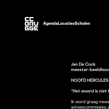
Agenda
Locaties
Scholen
Jan De Cock
meester-beeldhou
HOOFD HERCULES
“Het woord is niet 
Ik word graag mees
adviescommissies, p