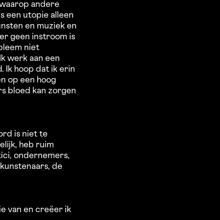
rs waarop andere
ls een utopie alleen
kunsten en muziek en
 er geen instroom is
bleem niet
Ik werk aan een
 Ik hoop dat ik erin
en op een hoog
rs bloed kan zorgen
d is niet te
elijk, heb ruim
itici, ondernemers,
r kunstenaars, de
tie van en creëer ik