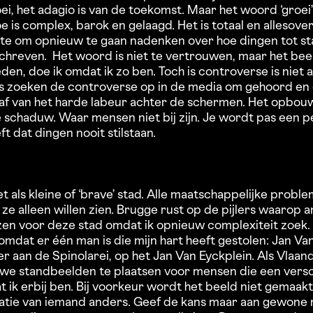
i, het adagio is van de toekomst. Maar het woord ‘groei’ a
e is complex, barok en gelaagd. Het is totaal en allesove
imte om opnieuw te gaan nadenken over hoe dingen tot s
hreven. Het woord is niet te vertrouwen, maar het beeld
en, doe ik omdat ik zo ben. Toch is controverse is niet al
 zoeken de controverse op in de media om gehoord en 
r af van het harde labeur achter de schermen. Het opbo
 de schaduw. Waar mensen niet bij zijn. Je wordt pas een pe
t dat dingen nooit stilstaan.
t als kleine of ‘brave’ stad. Alle maatschappelijke proble
t ze alleen willen zien. Brugge rust op de pijlers waarop
ozen voor deze stad omdat ik opnieuw complexiteit zoek.
mdat er één man is die mijn hart heeft gestolen: Jan Van
er aan de Spinolarei, op het Jan Van Eyckplein. Als Vlaa
e standbeelden te plaatsen voor mensen die een versc
t ik erbij ben. Bij voorkeur wordt het beeld niet gemaakt
ratie van iemand anders. Geef de kans maar aan gewone 