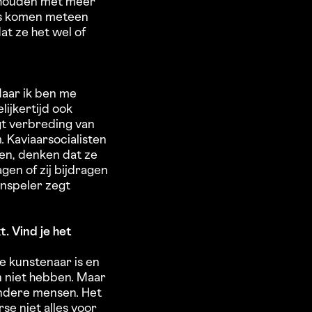
ng houden met meer
ies komen meteen
at ze het wel of
Maar ik ben me
ijkertijd ook
gt verbreding van
. Kaviaarsocialisten
ten, denken dat ze
agen of zij bijdragen
enspeler zegt
. Vind je het
e kunstenaar is en
 niet hebben. Maar
ndere mensen. Het
se niet alles voor