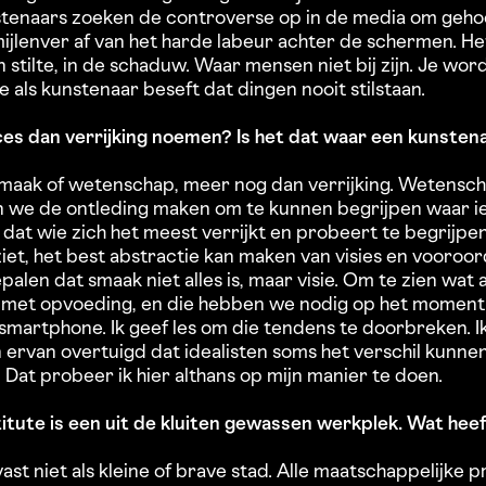
stenaars zoeken de controverse op in de media om geho
mijlenver af van het harde labeur achter de schermen. 
n stilte, in de schaduw. Waar mensen niet bij zijn. Je wor
je als kunstenaar beseft dat dingen nooit stilstaan.
 dan verrijking noemen? Is het dat waar een kunstenaar
smaak of wetenschap, meer nog dan verrijking. Wetenscha
n we de ontleding maken om te kunnen begrijpen waar iet
at wie zich het meest verrijkt en probeert te begrijpe
ziet, het best abstractie kan maken van visies en vooroo
palen dat smaak niet alles is, maar visie. Om te zien wat 
 met opvoeding, en die hebben we nodig op het moment
 smartphone. Ik geef les om die tendens te doorbreken. 
en ervan overtuigd dat idealisten soms het verschil kunn
 Dat probeer ik hier althans op mijn manier te doen.
itute is een uit de kluiten gewassen werkplek. Wat hee
ast niet als kleine of brave stad. Alle maatschappelijke 