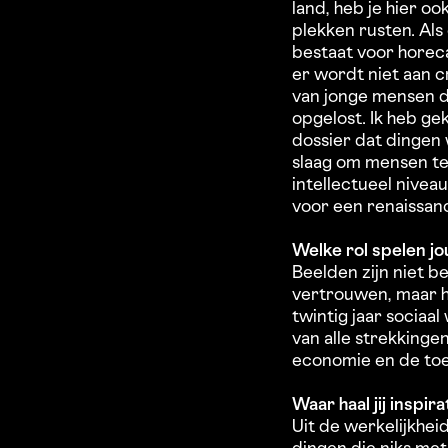
land, heb je hier oo
plekken rusten. Als 
bestaat voor horeca
er wordt niet aan c
van jonge mensen di
opgelost. Ik heb g
dossier dat dingen 
slaag om mensen te
intellectueel nive
voor een renaissanc
Welke rol spelen j
Beelden zijn niet 
vertrouwen, maar he
twintig jaar sociaa
van alle strekkingen
economie en de to
Waar haal jij inspira
Uit de werkelijkheid