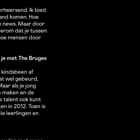
erheersend. Ik bied
tand komen. Hoe
e news. Maar door
 erom dat je tussen
n hoe mensen door
t je met The Bruges
an kindsbeen af
dat wel gebeurd,
aar als je jong
te maken en de
e talent ook kunt
n in 2012. Toen is
ie leerlingen en