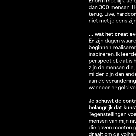
Enorm moeilijk. Je 
dan 300 mensen. Het
terug. Live, hardco
niet met je eens zij
… wat het creatie
Er zijn dagen waar
beginnen realisere
inspireren. Ik leer
perspectief, dat is
zijn de mensen die,
milder zijn dan ande
aan de verandering
wanneer er geld ve
Je schuwt de contr
belangrijk dat kun
Tegenstellingen voe
mensen van mijn ni
die gaven moeten 
draait om de volhar