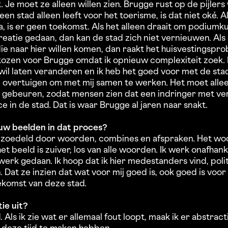
k. Je moet ze alleen willen zien. Brugge rust op de pijle
een stad alleen leeft voor het toerisme, is dat niet oké. A
, is er geen toekomst. Als het alleen draait om podium
reatie gedaan, dan kan de stad zich niet vernieuwen. Als
e naar hier willen komen, dan raakt het huisvestingspro
ekozen voor Brugge omdat ik opnieuw complexiteit zoek. 
wil laten veranderen en ik heb het goed voor met de stad.
 overtuigen om met mij samen te werken. Het moet alle
au gebeuren, zodat mensen zien dat een indringer met ve
e in de stad. Dat is waar Brugge al jaren naar snakt.
ouw beelden in dat proces?
bezoedeld door woorden, combines en afspraken. Het woor
t beeld is zuiver, los van alle woorden. Ik werk onafhank
l werk gedaan. Ik hoop dat ik hier medestanders vind, pol
. Dat ze inzien dat wat voor mij goed is, ook goed is voo
ekomst van deze stad.
tie uit?
. Als ik zie wat er allemaal fout loopt, maak ik er abstrac