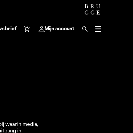
wsbrief
Mijn account
Menu
j waarin media,
uitgang in