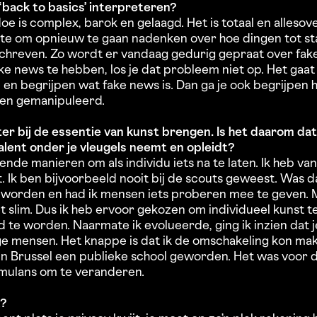
‘back to basics’ interpreteren?
doe is complex, barok en gelaagd. Het is totaal en allesov
imte om opnieuw te gaan nadenken over hoe dingen tot s
hreven. Zo wordt er vandaag gedurig gepraat over fak
ke news te hebben, los je dat probleem niet op. Het gaat
en en begrijpen wat fake news is. Dan ga je ook begrijpe
den gemanipuleerd.
er bij de essentie van kunst brengen. Is het daarom da
talent onder je vleugels neemt en opleidt?
illende manieren om als individu iets na te laten. Ik heb v
. Ik ben bijvoorbeeld nooit bij de scouts geweest. Was 
eworden en had ik mensen iets proberen mee te geven. M
et slim. Dus ik heb ervoor gekozen om individueel kunst 
 te worden. Naarmate ik evolueerde, ging ik inzien dat j
e mensen. Het knappe is dat ik de omschakeling kon make
 in Brussel een publieke school geworden. Het was voor d
imulans om te veranderen.
k?