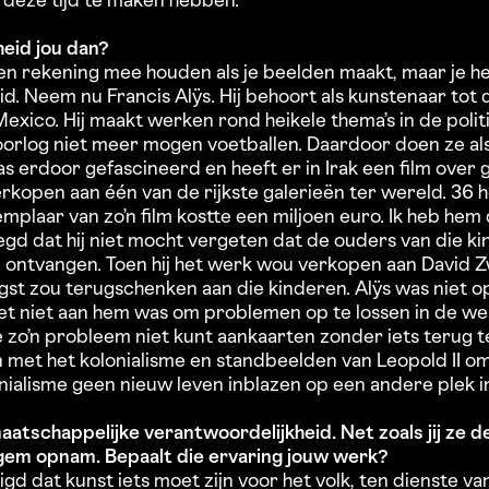
t deze tijd te maken hebben.
heid jou dan?
een rekening mee houden als je beelden maakt, maar je h
d. Neem nu Francis Alÿs. Hij behoort als kunstenaar tot
Mexico. Hij maakt werken rond heikele thema’s in de polit
 oorlog niet meer mogen voetballen. Daardoor doen ze al
as erdoor gefascineerd en heeft er in Irak een film over g
erkopen aan één van de rijkste galerieën ter wereld. 36
mplaar van zo’n film kostte een miljoen euro. Ik heb hem
gd dat hij niet mocht vergeten dat de ouders van die ki
n ontvangen. Toen hij het werk wou verkopen aan David 
ngst zou terugschenken aan die kinderen. Alÿs was niet 
het niet aan hem was om problemen op te lossen in de wer
 zo’n probleem niet kunt aankaarten zonder iets terug te
 met het kolonialisme en standbeelden van Leopold II 
nialisme geen nieuw leven inblazen op een andere plek i
tschappelijke verantwoordelijkheid. Net zoals jij ze de
gem opnam. Bepaalt die ervaring jouw werk?
gd dat kunst iets moet zijn voor het volk, ten dienste van