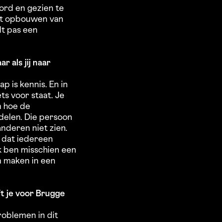
ord en gezien te
Het opbouwen van
dt pas een
 als jij naar
p is kennis. En in
s voor staat. Je
n hoe de
rdelen. Die persoon
anderen niet zien.
 dat iedereen
Ik ben misschien een
en maken in een
ft je voor Brugge
problemen in dit