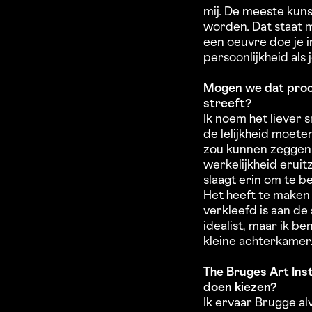
mij. De meeste kun
worden. Dat staat 
een oeuvre doe je i
persoonlijkheid als 
Mogen we dat proces
streeft?
Ik noem het liever 
de lelijkheid moete
zou kunnen zeggen d
werkelijkheid eruit
slaagt erin om te be
Het heeft te maken
verkleefd is aan de
idealist, maar ik b
kleine achterkamer.
The Bruges Art Inst
doen kiezen?
Ik ervaar Brugge alv