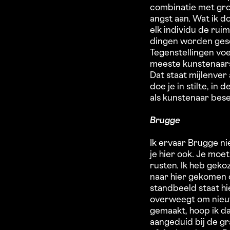
combinatie met groe
angst aan. Wat ik do
elk individu de ru
dingen worden gesc
Tegenstellingen voed
meeste kunstenaars
Dat staat mijlenve
doe je in stilte, in
als kunstenaar besef
Brugge
Ik ervaar Brugge nie
je hier ook. Je moe
rusten. Ik heb gek
naar hier gekomen o
standbeeld staat hi
overweegt om nieuw
gemaakt, hoop ik da
aangeduid bij de g