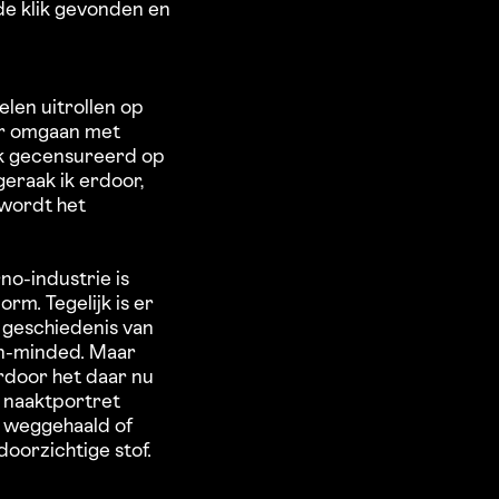
de klik gevonden en
len uitrollen op
aar omgaan met
ak gecensureerd op
eraak ik erdoor,
 wordt het
no-industrie is
orm. Tegelijk is er
 geschiedenis van
en-minded. Maar
door het daar nu
n naaktportret
l weggehaald of
oorzichtige stof.