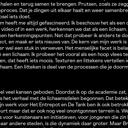
e halen en terug samen te brengen. Prutsen, zoals ze zeg
eproces. Dat je dingen uit elkaar haalt en weer samenbre
jpsel iets doet.
am heeft me altijd gefascineerd. Ik beschouw het als een 
 video of in een werk, herkennen we dat als een lichaam.
ken herkenningspunten. Net dat probeer ik anders te doe
ect, en maak er iets nieuws van. De kern van mijn werk is 
et er wel een stuk in verweven. Het menselijke facet is belan
 een lichaam. Ik probeer het vooral als een hoop vlees t
, dat heeft iets moois. Texturen en littekens vertellen i
chaam. Een litteken is deel van de processen die je door
l veel kansen geboden. Doordat ik op de academie zat, 
is het verhaal met de lichaamsdelen begonnen. Dat bete
mijn werk voor Het Entrepot en De Tank ben ik ook betrokke
beurt maar dat er ook nog veel onontgonnen terrein is. 
s voor kunstenaars en initiatieven, voor jongeren die zi
k naar andere steden, is die dynamiek daar groter. Maar B