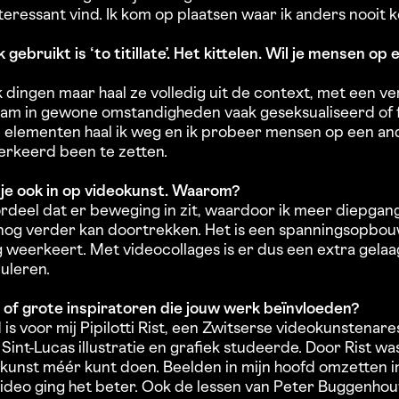
interessant vind. Ik kom op plaatsen waar ik anders nooit 
 gebruikt is ‘to titillate’. Het kittelen. Wil je mensen o
k dingen maar haal ze volledig uit de context, met een ve
aam in gewone omstandigheden vaak geseksualiseerd of 
 elementen haal ik weg en ik probeer mensen op een an
verkeerd been te zetten.
t je ook in op videokunst. Waarom?
ordeel dat er beweging in zit, waardoor ik meer diepgan
og verder kan doortrekken. Het is een spanningsopbouw
 weerkeert. Met videocollages is er dus een extra gela
uleren.
s of grote inspiratoren die jouw werk beïnvloeden?
is voor mij Pipilotti Rist, een Zwitserse videokunstenares
Sint-Lucas illustratie en grafiek studeerde. Door Rist wa
t kunst méér kunt doen. Beelden in mijn hoofd omzetten 
 video ging het beter. Ook de lessen van Peter Buggenho