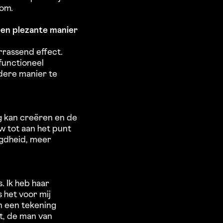
kom.
p een plezante manier
rrassend effect.
functioneel
dere manier te
g kan creëren en de
 tot aan het punt
agdheid, meer
. Ik heb haar
s het voor mij
in een tekening
ut, de man van