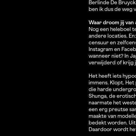
Berlinde De Bruyck
ben ik dus de weg 
Waar droom jij van
Nog een heleboel t
andere locaties. En
censuur en zelfcen
Instagram en Facebo
wanneer niet? In Ja
verwijderd of krijg
Het heeft iets hypo
immens. Klopt. Het p
die harde undergro
Shunga, de erotisc
naarmate het weste
een erg preutse sam
maakte van modelle
bedekt worden. Uite
Daardoor wordt het 