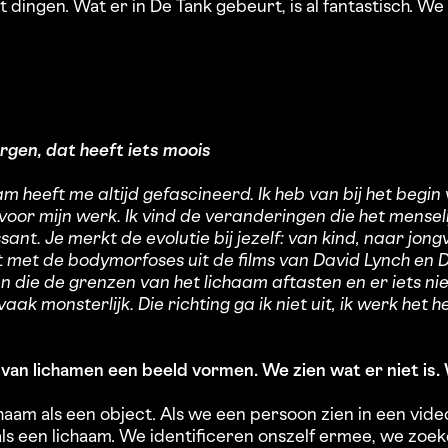
t dingen. Wat er in De Tank gebeurt, is al fantastisch. 
gen, dat heeft iets moois
am heeft me altijd gefascineerd. Ik heb van bij het begin
voor mijn werk. Ik vind de veranderingen die het mensel
ant. Je merkt de evolutie bij jezelf: van kind, naar jon
het met de bodymorfoses uit de films van David Lynch en
n die de grenzen van het lichaam aftasten en er iets ni
aak monsterlijk. Die richting ga ik niet uit, ik werk he
van lichamen een beeld vormen. We zien wat er niet is. W
haam als een object. Als we een persoon zien in een video
ls een lichaam. We identificeren onszelf ermee, we zoe