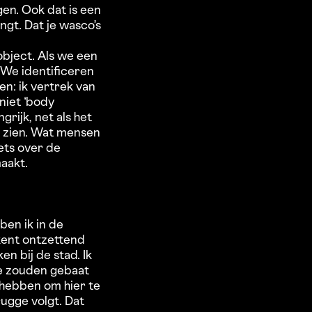
gen. Ook dat is een
ngt. Dat je wasco’s
object. Als we een
 We identificeren
n: ik vertrek van
niet ‘body
grijk, net als het
e zien. Wat mensen
ets over de
maakt.
ben ik in de
kent ontzettend
n bij de stad. Ik
We zouden gebaat
n hebben om hier te
rugge volgt. Dat