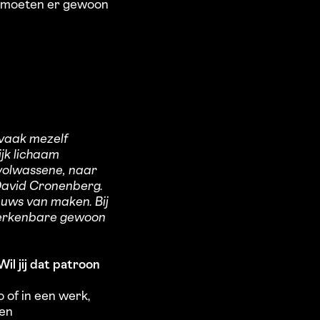
We moeten er gewoon
 vaak mezelf
ijk lichaam
gvolwassene, naar
 David Cronenberg.
euws van maken. Bij
t herkenbare gewoon
il jij dat patroon
 of in een werk,
ken