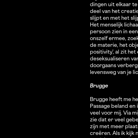
dingen uit elkaar t
deel van het creati
slijpt en met het sli
Het menselijk licha
persoon zien in een
onszelf ermee, zoe
de materie, het obj
positivity’, al zit h
deseksualiseren van
doorgaans verbergen
levensweg van je li
Brugge
Brugge heeft me hee
Passage beland en 
veel voor mij. Via 
zie dat er veel ge
zijn met meer plaat
creëren. Als ik kij