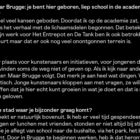
r Brugge: je bent hier geboren, liep school in de acade
?
l veel kansen geboden. Doordat ik op de academie zat, 
is het verhaal met de lichaamsdelen begonnen. Dat bete
mijn werk voor Het Entrepot en De Tank ben ik ook betrokke
eurt maar dat er ook nog veel onontgonnen terrein is.
 plaats voor kunstenaars en initiatieven, voor jongeren 
vinden soms de weg niet of geven op. Als ik kijk naar and
r. Maar Brugge volgt. Dat merk je aan heel wat dingen. 
astisch. Jonge kunstenaars kloppen aan met vragen, ze wi
ffen dat je hier echt kunt groeien in wat je doet en dat 
n geloven.
de stad waar je bijzonder graag komt?
kt er natuurlijk bovenuit. Ik heb er veel tijd gespendeer
en er lunchen met vrienden, stonden er niet altijd bij st
ie je aflegt van school naar de bushalte, via het park, het 
t. Door in Brugge te beginnen werken, heb ik dat heront