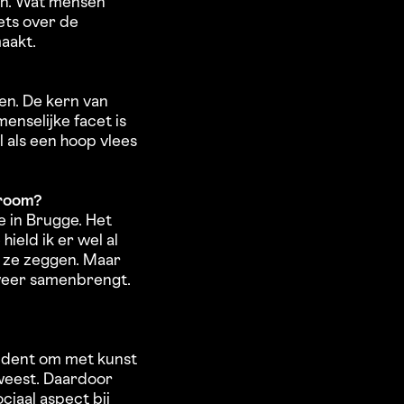
ren. Wat mensen
ets over de
maakt.
ien. De kern van
menselijke facet is
l als een hoop vlees
droom?
ie in Brugge. Het
ield ik er wel al
s ze zeggen. Maar
n weer samenbrengt.
evident om met kunst
eweest. Daardoor
ciaal aspect bij