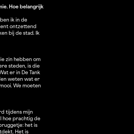
mie. Hoe belangrijk
ben ik in de
kent ontzettend
n bij de stad. Ik
die zin hebben om
ere steden, is die
Wat er in De Tank
llen weten wat er
is mooi. We moeten
d tijdens mijn
il hoe prachtig de
bruggetje: het is
dekt. Het is