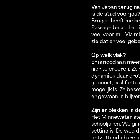
Van Japan terug naa
is de stad voor jou
Brugge heeft me hee
Passage beland en 
veel voor mij. Via 
zie dat er veel geb
Op welk vlak?
Er is nood aan meer
hier te creëren. Ze 
dynamiek daar grote
gebeurt, is al fant
mogelijk is. Ze bese
er gewoon in blijve
Zijn er plekken in 
Het Minnewater stee
schooljaren. We ging
setting is. De weg d
ontzettend charman