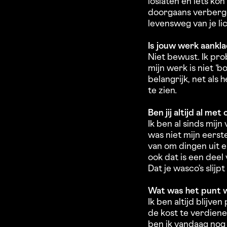
loslaten en iets ko
doorgaans verbergen
levensweg van je li
Is jouw werk aankl
Niet bewust. Ik pro
mijn werk is niet ‘b
belangrijk, net als 
te zien.
Ben jij altijd al 
Ik ben al sinds mijn
was niet mijn eerst
van om dingen uit e
ook dat is een deel
Dat je wasco’s slijpt
Wat was het punt w
Ik ben altijd blijv
de kost te verdiene
ben ik vandaag nog 