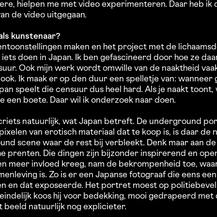
ere, hielpen me met video experimenteren. Daar heb ik 
van de video uitgegaan.
 als kunstenaar?
entoonstellingen maken en het project met de lichaamsde
: iets doen in Japan. Ik ben gefascineerd door hoe ze d
suur. Ook mijn werk wordt omwille van de naaktheid va
ok. Ik maak er op den duur een spelletje van: wanneer g
pan speelt die censuur dus heel hard. Als je naakt toont,
 je een boete. Daar wil ik onderzoek naar doen.
criets natuurlijk, wat Japan betreft. De underground por
ixelen van erotisch materiaal dat te koop is, is daar de n
und scene waar de rest bij verbleekt. Denk maar aan de
he prenten. Die dingen zijn bijzonder inspirerend en op
n meer invloed kreeg, nam de bekrompenheid toe, waar
enleving is. Zo is er een Japanse fotograaf die eens ee
n en dat exposeerde. Het portret moest op politiebeve
indelijk koos hij voor bedekking, mooi gedrapeerd met d
beeld natuurlijk nog explicieter.