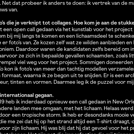
Net dat probeer ik anders te doen: ik vertrek van de ma
uws van.
o’s die je verknipt tot collages. Hoe kom je aan de stuk
t een open call gedaan via het kunstlab voor het project ‘
 bij mij langs te komen en een lichaamsdeel te schenken
e er foto’s van. Ze kozen zelf wat ze wilden aanbieden en
iem. Daardoor waren de kandidaten zelfs bereid om in
arvoor ze zich in bepaalde gevallen schaamden, zoals lit
drempel viel weg voor het project. Sommigen doneerden
 Zo kon ik foto’s van meer dan tachtig modellen verzamele
n formaat, waarna ik ze begon uit te snijden. Er is een ar
leur, tinten en vormen. Daarmee leg ik de puzzel voor m
s internationaal gegaan.
19 heb ik inderdaad opnieuw een call gedaan in New Orl
ndere landen mee omgaan, met het lichaam. Helaas werd
oor een tropische storm. Ik heb er desondanks mooie v
e me zei dat hij op het strand altijd een T-shirt draagt, 
or zijn lichaam. Hij was blij dat hij dat gevoel voor het 