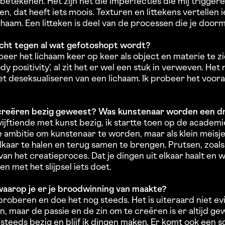
n betekenen. Het zijn net die imperfecties die mij trigge
, dat heeft iets moois. Texturen en littekens vertellen i
chaam. Een litteken is deel van de processen die je door
acht tegen al wat gefotoshopt wordt?
beer het lichaam keer op keer als object en materie te z
ody positivity’, al zit het er wel een stuk in verweven. Het 
het deseksualiseren van een lichaam. Ik probeer het voora
met creëren bezig geweest? Was kunstenaar worden een 
 vijftiende met kunst bezig, ik startte toen op de academ
e ambitie om kunstenaar te worden, maar als klein meisje h
lkaar te halen en terug samen te brengen. Prutsen, zoal
 van het creatieproces. Dat je dingen uit elkaar haalt e
 en met het slijpsel iets doet.
aarop je er je broodwinning van maakte?
en proberen en doe het nog steeds. Het is uiteraard niet 
n, maar de passie en de zin om te creëren is er altijd g
steeds bezig en blijf ik dingen maken. Er komt ook een so