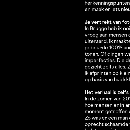
herkenningspunten. 
en maak er iets nie
Je vertrekt van fot
In Brugge heb ik ooi
vroeg aan mensen om
uiteraard, ik maakt
gebeurde 100% anon
tonen. Of dingen wa
imperfecties. Die 
gezicht zelfs alles.
ik afprinten op klei
op basis van huidsk
Het verhaal is zelf
In de zomer van 20
hoe mensen er in a
moment getroffen d
Zo was er een man di
oprecht schaamde vo