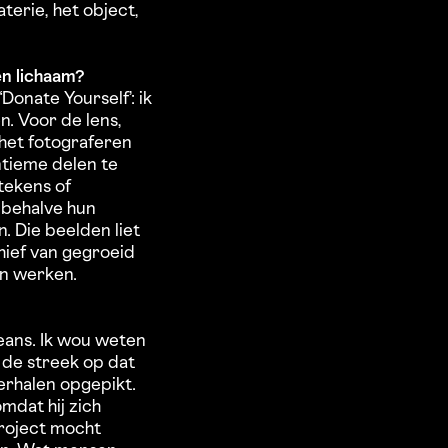
terie, het object,
ken lichaam?
Donate Yourself’: ik
. Voor de lens,
 het fotograferen
tieme delen te
tekens of
 behalve hun
n. Die beelden liet
chief van gegroeid
ijn werken.
eans. Ik wou weten
 de streek op dat
erhalen opgepikt.
omdat hij zich
project mocht