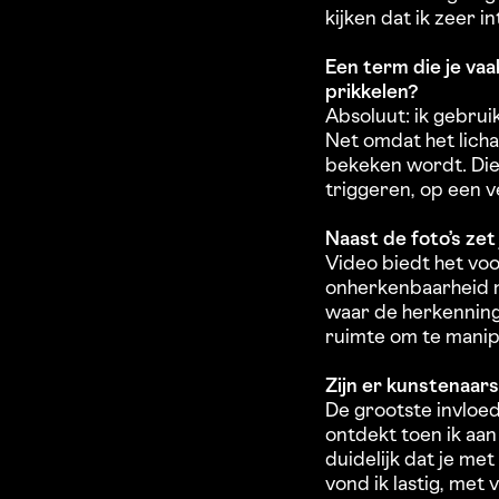
kijken dat ik zeer 
Een term die je vaak
prikkelen?
Absoluut: ik gebrui
Net omdat het lich
bekeken wordt. Die
triggeren, op een 
Naast de foto’s ze
Video biedt het vo
onherkenbaarheid n
waar de herkenning
ruimte om te manip
Zijn er kunstenaar
De grootste invloed 
ontdekt toen ik aan 
duidelijk dat je me
vond ik lastig, met