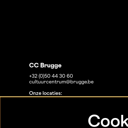
CC Brugge
+32 (0)50 44 30 60
cultuurcentrum@brugge.be
Onze locaties:
Koninklijke Stadsschouwburg
MaZ
Theaterzaal Biekorf
Cook
Daverlo
De Dijk