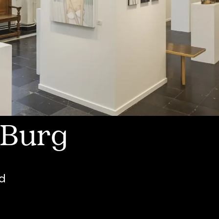
 Burg
d