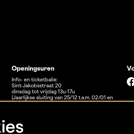
Openingsuren
Vo
Info- en ticketbalie:
Sint-Jakobsstraat 20
dinsdag tot vrijdag 13u-17u
(Jaarlijkse sluiting van 25/12 t.e.m. 02/01 en
01/07 t.e.m. 15/08)
ies