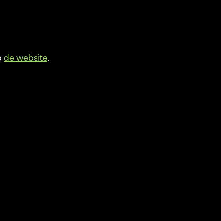
p
de website
.