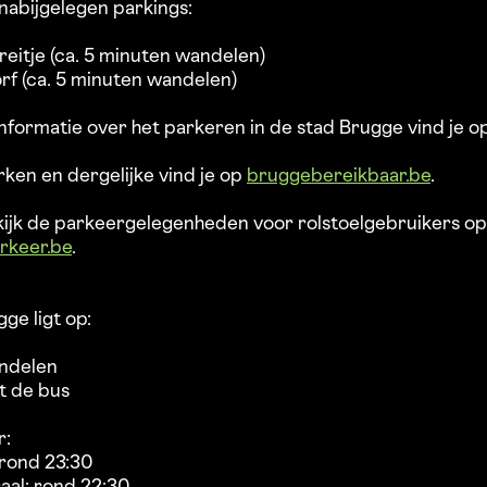
nabijgelegen parkings:
reitje (ca. 5 minuten wandelen)
orf (ca. 5 minuten wandelen)
nformatie over het parkeren in de stad Brugge vind je o
ken en dergelijke vind je op
bruggebereikbaar.be
.
ijk de parkeergelegenheden voor rolstoelgebruikers op
rkeer.be
.
ge ligt op:
andelen
t de bus
r:
 rond 23:30