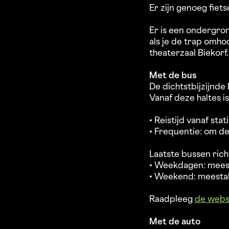
Er zijn genoeg fiet
Er is een ondergron
als je de trap omh
theaterzaal Biekorf.
Met de bus
De dichtstbijzijnde 
Vanaf deze haltes 
• Reistijd vanaf stat
• Frequentie: om d
Laatste bussen richt
• Weekdagen: meest
• Weekend: meestal
Raadpleeg
de websi
Met de auto