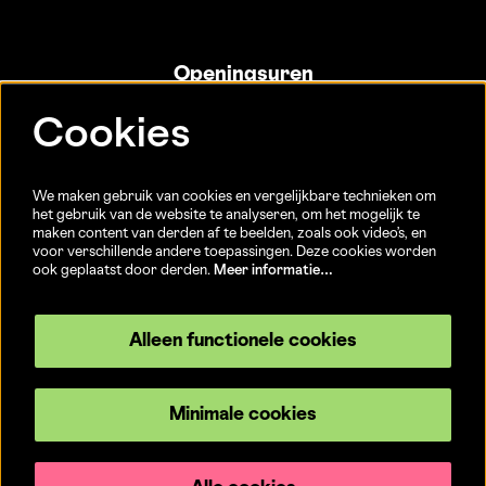
Openingsuren
Info- en ticketbalie:
Cookies
Sint-Jakobsstraat 20
dinsdag tot vrijdag 13u-17u
(Jaarlijkse sluiting van 25/12 t.e.m. 02/01 en 01/07 t.e.m.
We maken gebruik van cookies en vergelijkbare technieken om
15/08)
het gebruik van de website te analyseren, om het mogelijk te
maken content van derden af te beelden, zoals ook video’s, en
voor verschillende andere toepassingen. Deze cookies worden
ook geplaatst door derden.
Meer informatie…
Volg ons
Alleen functionele cookies
Minimale cookies
© CC Brugge
Privacyverklaring